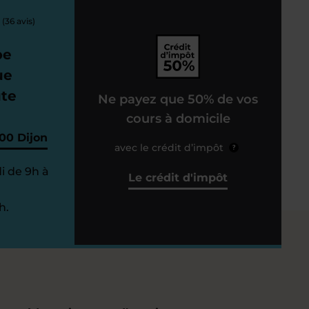
(36 avis)
pe
ue
ute
Ne payez que 50% de vos
cours à domicile
00 Dijon
avec le crédit d’impôt
?
i de 9h à
Le crédit d'impôt
h.