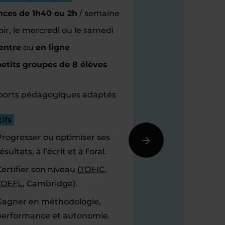
nces de 1h40 ou 2h
/ semaine
oir, le mercredi ou le samedi
entre
ou
en ligne
etits groupes de 8 élèves
orts pédagogiques adaptés
ifs
Progresser ou optimiser ses
ésultats, à l’écrit et à l’oral.
ertifier son niveau (
TOEIC
,
TOEFL
, Cambridge).
Gagner en méthodologie,
performance et autonomie.