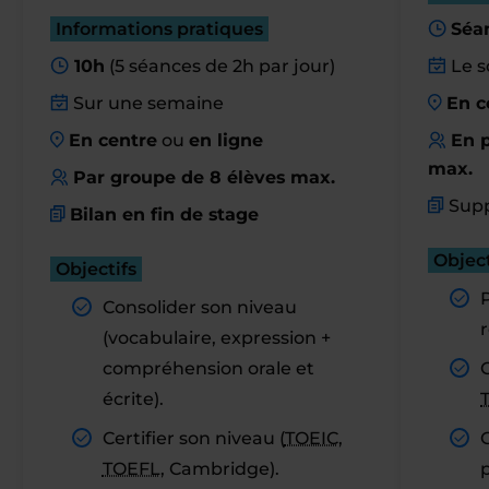
Informations pratiques
Séa
10h
(5 séances de 2h par jour)
Le s
Sur une semaine
En c
En centre
ou
en ligne
En p
max.
Par groupe de 8 élèves max.
Supp
Bilan en fin de stage
Object
Objectifs
Consolider son niveau
r
(vocabulaire, expression +
compréhension orale et
C
écrite).
Certifier son niveau (
TOEIC
,
TOEFL
, Cambridge).