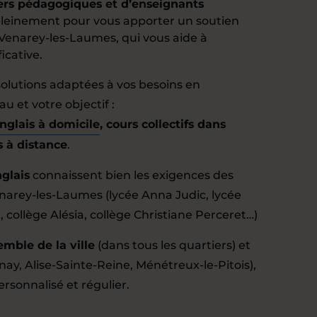
lers pédagogiques et d’enseignants
leinement pour vous apporter un soutien
à Venarey-les-Laumes, qui vous aide à
icative.
olutions adaptées à vos besoins en
u et votre objectif :
anglais à domicile
, cours collectifs dans
s à distance
.
glais
connaissent bien les exigences des
narey-les-Laumes (lycée Anna Judic, lycée
 collège Alésia, collège Christiane Perceret…)
emble de la ville
(dans tous les quartiers) et
nay, Alise-Sainte-Reine, Ménétreux-le-Pitois),
ersonnalisé et régulier.