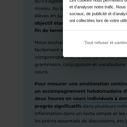
qu'il s'agisse d’organiser des cours de 
et d'analyser notre trafic. Nou
niveau. Au lycée, nous ajustons nos cou
sociaux, de publicité et d'anal
élèves en suivant les programmes de l’
ont collectées lors de votre util
objectif étant d'aider chaque lycéen à
fin de terminale.
Nous souhaitons qu’ils puissent commun
Tout refuser et conti
facilement en anglais, qu’ils comprenne
comprendre avec le plus de facilité possi
grammaire, conjugaison et vocabulaire
cours.
Pour mesurer une amélioration conti
un accompagnement hebdomadaire d’
deux heures en
cours individuels à do
progrès significatifs
dans plusieurs noti
information dans un texte simple et le
les points essentiels de discussions, etc.)