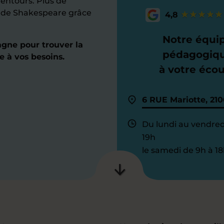
lentours. Plus de
e de Shakespeare grâce
4,8
Notre équi
gne pour trouver la
pédagogiq
e à vos besoins.
à votre éco
6 RUE Mariotte, 210
Du lundi au vendred
19h
le samedi de 9h à 18