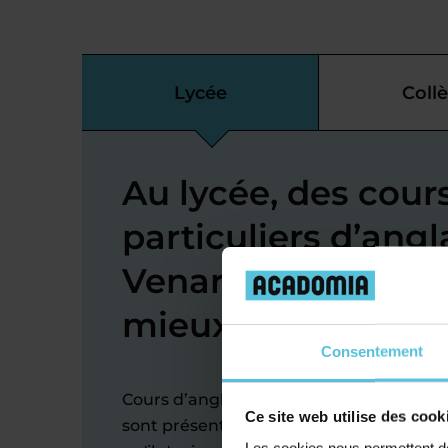
Lycée
Coll
Au lycée, des cour
particuliers d’angl
Venarey-les-Laum
mieux s’exprimer
Consentement
Cours d’anglais à Venarey-les-Laumes : 
Ce site web utilise des cook
sont présents pour soutenir chaque élève
Les cookies nous permettent de 