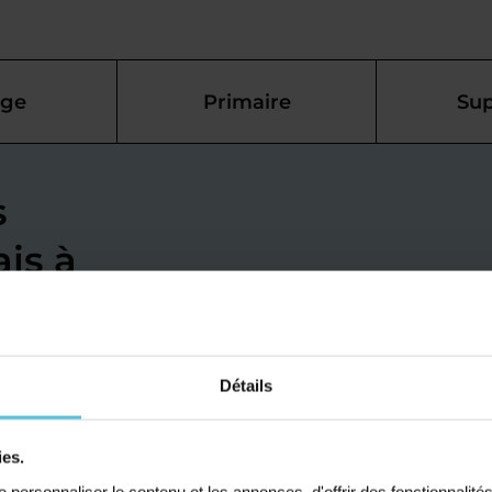
ège
Primaire
Sup
s
ais à
es pour
Détails
nos professeurs d'anglais
ies.
 à réaliser ses objectifs,
personnaliser le contenu et les annonces, d'offrir des fonctionnalité