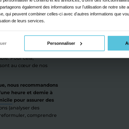
rattrapage ou de remise à
s partageons également des informations sur l'utilisation de notre sit
rs d’anglais au niveau des
yse, qui peuvent combiner celles-ci avec d'autres informations que vou
Éducation nationale.
Notre
isation de leurs services.
 atteindre le niveau B2 en
iquer et interagir
nuer
Personnaliser
A
nt et se fassent
ble. Pour cela,
 sont au cœur de nos
nue, nous recommandons
une heure et demie à
micile
pour assurer des
ons (analyser des
s reformuler, comprendre