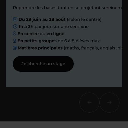
Reprendre les bases tout en se projetant sereinement
Nous planifions
Du 29 juin au 28 août
(selon le centre)
1h à 2h
par jour sur une semaine
ensemble des
En centre
ou
en ligne
échanges réguliers
En petits groupes
de 6 à 8 élèves max.
Matières principales
(maths, français, anglais, hist
Afin de suivre le travail et les progrès
Je cherche un stage
réalisés, votre enseignant et moi-
même vous proposons des points et
des bilans tout au long de votre
accompagnement.