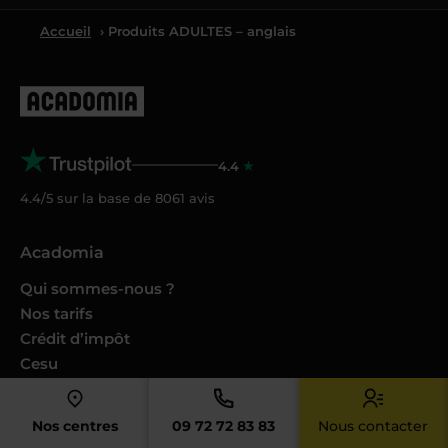
Accueil
› Produits ADULTES – anglais
4.4
4.4/5 sur la base de
8061
avis
Acadomia
Qui sommes-nous ?
Nos tarifs
Crédit d’impôt
Cesu
Nos conseils et guides
Nos Podcasts Ambition Sup
Nos centres
09 72 72 83 83
Nous contacter
Avis des familles