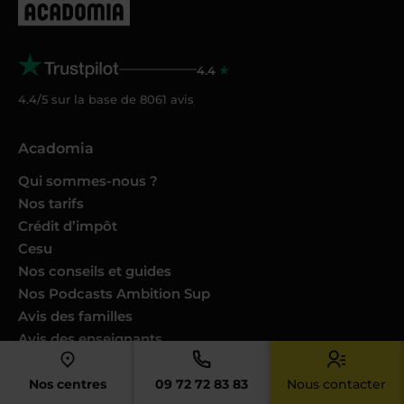
4.4
4.4/5 sur la base de
8061
avis
Acadomia
Qui sommes-nous ?
Nos tarifs
Crédit d’impôt
Cesu
Nos conseils et guides
Nos Podcasts Ambition Sup
Avis des familles
Avis des enseignants
Catalogues produits
Nos engagements
Nos centres
09 72 72 83 83
Nous contacter