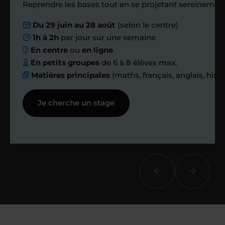
Reprendre les bases tout en se projetant sereinement
Nous planifions
Du 29 juin au 28 août
(selon le centre)
1h à 2h
par jour sur une semaine
ensemble des
En centre
ou
en ligne
échanges réguliers
En petits groupes
de 6 à 8 élèves max.
Matières principales
(maths, français, anglais, hist
Afin de suivre le travail et les progrès
Je cherche un stage
réalisés, votre enseignant et moi-
même vous proposons des points et
des bilans tout au long de votre
accompagnement.