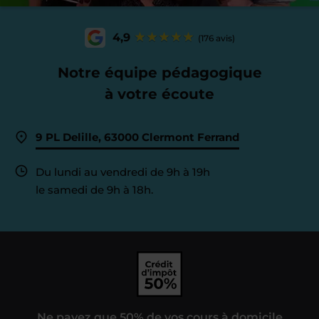
4,9
(176 avis)
Notre équipe pédagogique
à votre écoute
9 PL Delille, 63000 Clermont Ferrand
Du lundi au vendredi de 9h à 19h
le samedi de 9h à 18h.
Ne payez que 50% de vos cours à domicile