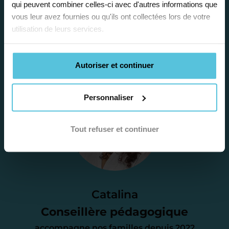
la situation scolaire de votre enfant, ses
qui peuvent combiner celles-ci avec d'autres informations que
vous leur avez fournies ou qu'ils ont collectées lors de votre
besoins et vous préconiser la solution la
utilisation de leurs services.
plus adaptée.
Autoriser et continuer
Étape 2
Personnaliser
Je vous envoie une
proposition
Tout refuser et continuer
d’accompagnement
Le devis reçu vous convient ? C’est
parfait. À partir de maintenant nous
Catalina
nous occupons de tout.
Conseillère pédagogique
accompagne nos familles depuis 2022