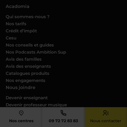
Acadomia
Qui sommes-nous ?
Nos tarifs
Crédit d’impôt
Cesu
Nos conseils et guides
Nos Podcasts Ambition Sup
Avis des familles
Avis des enseignants
Catalogues produits
Nos engagements
Nous joindre
Devenir enseignant
Devenir professeur musique
Trouver un cours dans ma ville
Donner des cours dans votre ville
Nos centres
09 72 72 83 83
Nous contacter
Espace RH