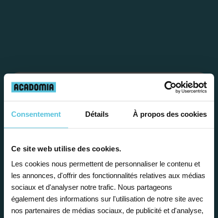
Étape 1
Consentement
Détails
À propos des cookies
Je vous propose un
bilan personnalisé
Ce site web utilise des cookies.
Les cookies nous permettent de personnaliser le contenu et
Gratuite et sans engagement, une
les annonces, d'offrir des fonctionnalités relatives aux médias
première étape pour faire le point sur
sociaux et d'analyser notre trafic. Nous partageons
également des informations sur l'utilisation de notre site avec
la situation scolaire de votre enfant, ses
nos partenaires de médias sociaux, de publicité et d'analyse,
besoins et vous préconiser la solution la