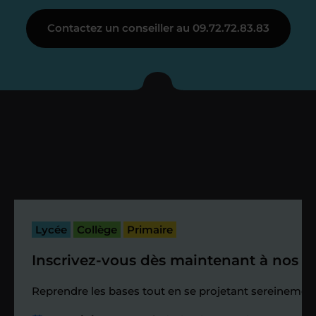
Étape 3
Contactez un conseiller au 09.72.72.83.83
Je vous présente votre
enseignant sous 72
heures maximum
Vous fixez avec lui la date du premier
cours. Je vous recontacte à l’issue de
cette séance pour faire un premier
bilan et vérifier que tout s’est bien
passé.
Lycée
Collège
Primaire
Inscrivez-vous dès maintenant à nos st
Étape 4
Reprendre les bases tout en se projetant sereinement