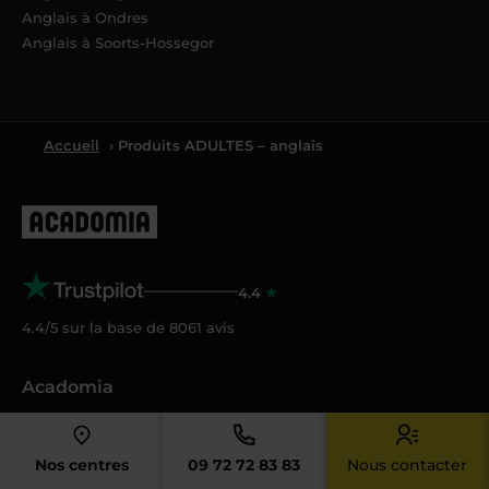
Anglais à Ondres
Anglais à Soorts-Hossegor
Accueil
› Produits ADULTES – anglais
4.4
4.4/5 sur la base de
8061
avis
Acadomia
Qui sommes-nous ?
Nos tarifs
Nos centres
09 72 72 83 83
Nous contacter
Crédit d’impôt