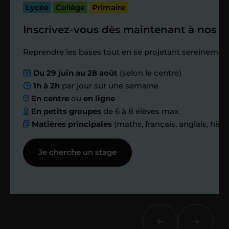
passé.
Lycée
Collège
Primaire
Inscrivez-vous dès maintenant à nos st
Étape 4
Reprendre les bases tout en se projetant sereinement
Nous planifions
Du 29 juin au 28 août
(selon le centre)
1h à 2h
par jour sur une semaine
ensemble des
En centre
ou
en ligne
échanges réguliers
En petits groupes
de 6 à 8 élèves max.
Matières principales
(maths, français, anglais, hist
Afin de suivre le travail et les progrès
Je cherche un stage
réalisés, votre enseignant et moi-
même vous proposons des points et
des bilans tout au long de votre
accompagnement.