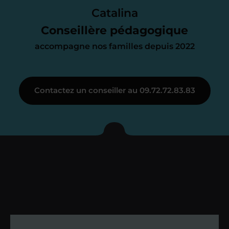
parfait. À partir de maintenant nous
Catalina
nous occupons de tout.
Conseillère pédagogique
accompagne nos familles depuis 2022
Étape 3
Contactez un conseiller au 09.72.72.83.83
Je vous présente votre
enseignant sous 72
heures maximum
Vous fixez avec lui la date du premier
cours. Je vous recontacte à l’issue de
cette séance pour faire un premier
bilan et vérifier que tout s’est bien