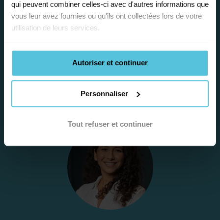
qui peuvent combiner celles-ci avec d'autres informations que
vous leur avez fournies ou qu'ils ont collectées lors de votre
Gratuite et sans engagement, une
utilisation de leurs services.
première étape pour faire le point sur
la situation scolaire de votre enfant, ses
besoins et vous préconiser la solution la
Autoriser et continuer
plus adaptée.
Personnaliser
Étape 2
Tout refuser et continuer
Je vous envoie une
proposition
d’accompagnement
Le devis reçu vous convient ? C’est