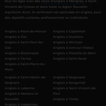
tous les âges avec des
cours d'anglais à Mérignac
, à Saint-
Vincent-de-Tyrosse et dans toute la région Nouvelle-
Aquitaine. Ainsi, ils renforcent vos aptitudes en anglais, pour
des objectifs scolaires, professionnels ou individuels.
Anglais à Mont-de-Marsan
Anglais à Capbreton
Anglais à Dax
Anglais à Soustons
Anglais à Saint-Paul-lès-
Anglais à Mimizan
Dax
Anglais à Aire-sur-l'Adour
Anglais à Biscarrosse
Anglais à Parentis-en-Born
Anglais à Tarnos
Anglais à Saint-Sever
Anglais à Saint-Pierre-du-
Mont
Anglais à Saint-Martin-de-
Anglais à Seignosse
Seignanx
Anglais à Sanguinet
Anglais à Labenne
Anglais à Saint-Vincent-de-
Anglais à Morcenx-la-
Paul
Nouvelle
Anglais à Tartas
Anglais à Hagetmau