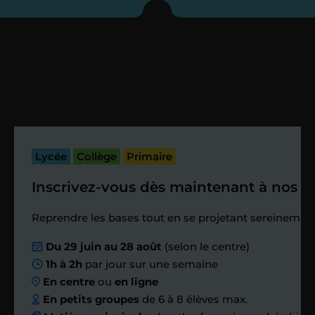
enseignant sous 72
heures maximum
Vous fixez avec lui la date du premier
cours. Je vous recontacte à l’issue de
cette séance pour faire un premier
bilan et vérifier que tout s’est bien
passé.
Lycée
Collège
Primaire
Inscrivez-vous dès maintenant à nos st
Étape 4
Reprendre les bases tout en se projetant sereinement
Nous planifions
Du 29 juin au 28 août
(selon le centre)
1h à 2h
par jour sur une semaine
ensemble des
En centre
ou
en ligne
échanges réguliers
En petits groupes
de 6 à 8 élèves max.