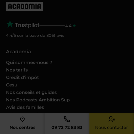
4.4
4.4/5 sur la base de
8061
avis
Acadomia
Qui sommes-nous ?
Nos tarifs
Crédit d’impôt
Cesu
Nos conseils et guides
Nos Podcasts Ambition Sup
Avis des familles
Avis des enseignants
Catalogues produits
Nos centres
09 72 72 83 83
Nous contacter
Nos engagements