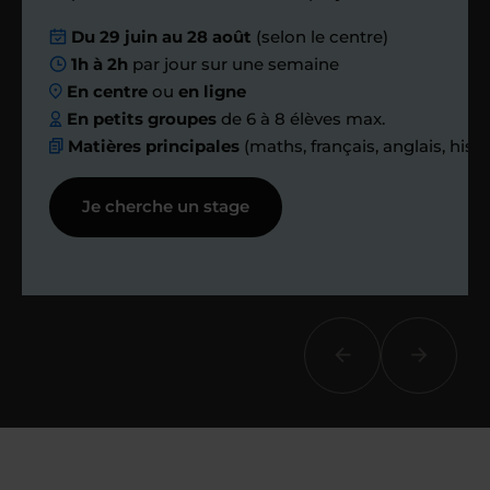
Nous planifions
Du 29 juin au 28 août
(selon le centre)
1h à 2h
par jour sur une semaine
ensemble des
En centre
ou
en ligne
échanges réguliers
En petits groupes
de 6 à 8 élèves max.
Matières principales
(maths, français, anglais, hist
Afin de suivre le travail et les progrès
Je cherche un stage
réalisés, votre enseignant et moi-
même vous proposons des points et
des bilans tout au long de votre
accompagnement.