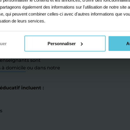
r mesure pour les
s partageons également des informations sur l'utilisation de notre sit
 essentiels du
yse, qui peuvent combiner celles-ci avec d'autres informations que vou
 ses opinions, utiliser
isation de leurs services.
etc.) avec un fort accent
rofesseurs bilingues, nos
mesure et dynamique.
nuer
Personnaliser
A
 l'emploi du temps de
 enseignants sont
s à domicile
ou dans notre
ducatif incluent :
s