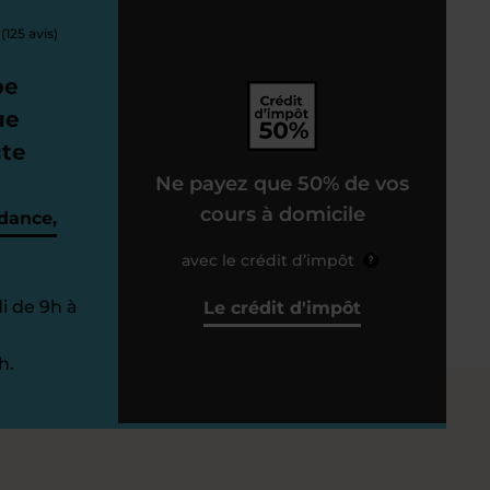
(125 avis)
pe
ue
ute
Ne payez que 50% de vos
cours à domicile
dance,
avec le crédit d’impôt
?
i de 9h à
Le crédit d'impôt
h.