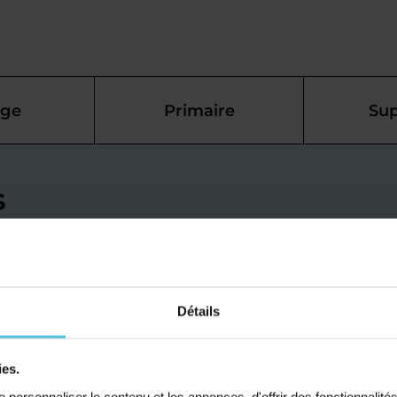
ège
Primaire
Sup
s
ais à
ve pour
Détails
ies.
cée à Ambarès-et-Lagrave,
personnaliser le contenu et les annonces, d'offrir des fonctionnalité