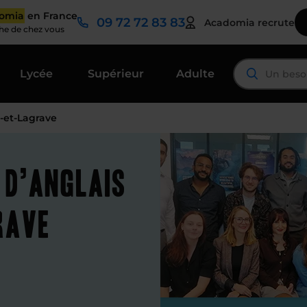
domia
en France
09 72 72 83 83
Acadomia recrute
che de chez vous
Lycée
Supérieur
Adulte
-et-Lagrave
 d’anglais
rave