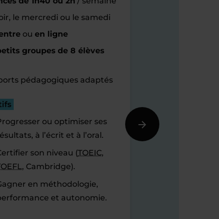
nces de 1h40 ou 2h
/ semaine
oir, le mercredi ou le samedi
entre
ou
en ligne
etits groupes de 8 élèves
orts pédagogiques adaptés
ifs
Progresser ou optimiser ses
ésultats, à l’écrit et à l’oral.
ertifier son niveau (
TOEIC
,
TOEFL
, Cambridge).
Gagner en méthodologie,
performance et autonomie.