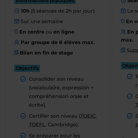
Informations pratiques
Séa
10h
(5 séances de 2h par jour)
Le s
Sur une semaine
En c
En centre
ou
en ligne
En p
max.
Par groupe de 8 élèves max.
Supp
Bilan en fin de stage
Object
Objectifs
Consolider son niveau
r
(vocabulaire, expression +
compréhension orale et
C
écrite).
Certifier son niveau (
TOEIC
,
TOEFL
, Cambridge).
Se préparer pour les