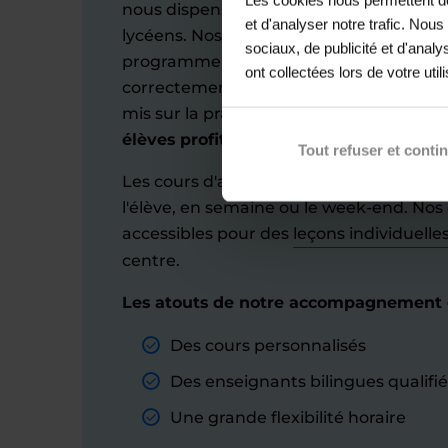
nous dispensons des leçons d’anglais su
et d'analyser notre trafic. Nou
lycéens. Nos cours incluent les éléments
sociaux, de publicité et d'anal
programme (savoir présenter et défendre
ont collectées lors de votre util
correctement des connecteurs logiques, 
mis sur la pratique.
Avec l'aide de nos p
élèves profitent d'une approche sur 
Tout refuser et conti
Les cours d'anglais sont planifiés selon
l'élève, en semaine ou le week-end. Nos
accessibles pour des
leçons individuelle
centre.
Les atouts de notre accompagnement é
Des cours personnalisés
Des enseignants bilingues qualifié
Une grande flexibilité horaire