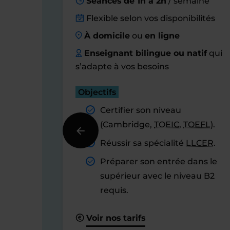
Séances de 1h à 2h
/ semaine
Flexible selon vos disponibilités
À domicile
ou
en ligne
Enseignant bilingue ou natif
qui
s’adapte à vos besoins
Objectifs
Certifier son niveau
(Cambridge,
TOEIC
,
TOEFL
).
Réussir sa spécialité
LLCER
.
Préparer son entrée dans le
supérieur avec le niveau B2
requis.
Voir nos tarifs