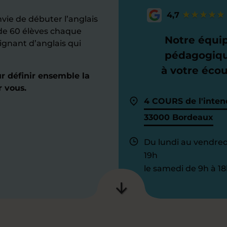
4,7
vie de débuter l’anglais
de 60 élèves chaque
Notre équi
ignant d’anglais qui
pédagogiq
à votre éco
 définir ensemble la
 vous.
4 COURS de l'inten
33000 Bordeaux
Du lundi au vendred
19h
le samedi de 9h à 18