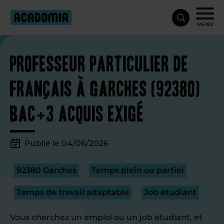
MENU
Professeur particulier de
français à Garches (92380)
bac+3 acquis exigé
Publié le 04/06/2026
92380 Garches
Temps plein ou partiel
Temps de travail adaptable
Job étudiant
Vous cherchez un emploi ou un job étudiant, et