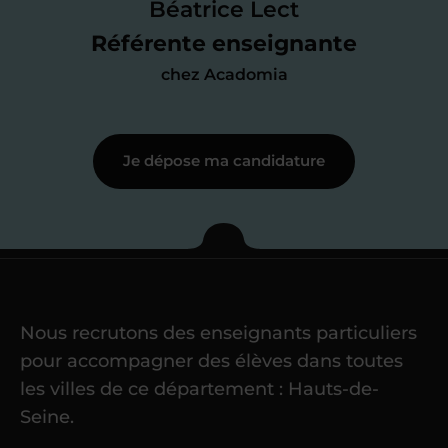
des programmes scolaires
(et pouvoir
Béatrice Lect
me mettre à jour au besoin) et
Référente enseignante
j’échange en direct avec un chargé de
chez Acadomia
recrutement
pour lui faire part de
ma
motivation à enseigner
.
Je dépose ma candidature
Étape 3
Je commence mes
cours
Nous recrutons des enseignants particuliers
Une fois ma candidature validée,
mon
pour accompagner des élèves dans toutes
référent me confie mes premiers
les villes de ce département : Hauts-de-
élèves
dans un délai de
6 jours
Seine.
maximum
. Me voilà enseignant(e)