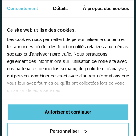
avantages
Consentement
Détails
À propos des cookies
Ce site web utilise des cookies.
Les cookies nous permettent de personnaliser le contenu et
les annonces, d'offrir des fonctionnalités relatives aux médias
Enseignez près de chez vous, selon
sociaux et d'analyser notre trafic. Nous partageons
vos horaires
également des informations sur l'utilisation de notre site avec
nos partenaires de médias sociaux, de publicité et d'analyse,
Afin de garantir le meilleur
qui peuvent combiner celles-ci avec d'autres informations que
accompagnement, nous organisons votre
vous leur avez fournies ou qu'ils ont collectées lors de votre
emploi du temps en fonction de votre profil,
utilisation de leurs services.
vos disponibilités et votre flexibilité.
Autoriser et continuer
Personnaliser