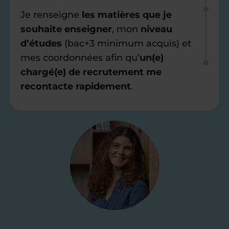
Je renseigne
les matières que je
souhaite enseigner
, mon
niveau
d’études
(bac+3 minimum acquis) et
mes coordonnées afin qu’
un(e)
chargé(e) de recrutement me
recontacte rapidement
.
Étape 2
Je valide ma
candidature
Je passe un
test de 15 minutes
pour
faire le point sur mes
connaissances