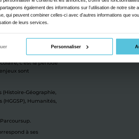
s partageons également des informations sur l'utilisation de notre sit
agnies au
yse, qui peuvent combiner celles-ci avec d'autres informations que vou
isation de leurs services.
nuer
Personnaliser
A
de ses limites.
olaire, c’est la période
 enjeux sont
s (Histoire-Géographie,
es (HGGSP), Humanités,
 Parcoursup.
correspond à ses