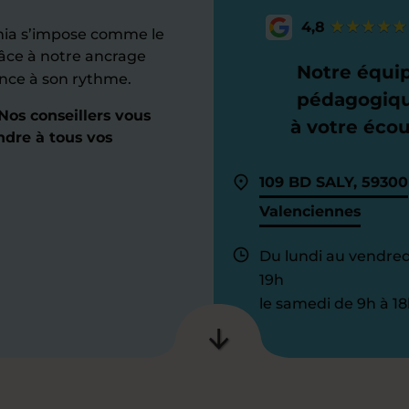
4,8
mia s’impose comme le
âce à notre ancrage
Notre équi
ance à son rythme.
pédagogiq
os conseillers vous
à votre éco
ndre à tous vos
109 BD SALY, 59300
Valenciennes
Du lundi au vendred
19h
le samedi de 9h à 18