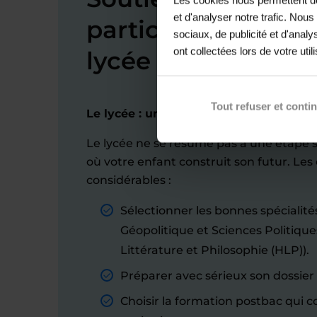
et d'analyser notre trafic. Nou
particuliers à Wah
sociaux, de publicité et d'anal
ont collectées lors de votre util
lycée
Tout refuser et conti
Le lycée : une étape pour aller au-delà 
Le lycée ne se résume pas à une étape sc
où votre enfant construit son futur. Les
considérables :
Sélectionner les bonnes spécialité
Géopolitique et Sciences Politiqu
Littérature et Philosophie (HLP)).
Préparer avec sérieux son dossier
Choisir la formation postbac qui 