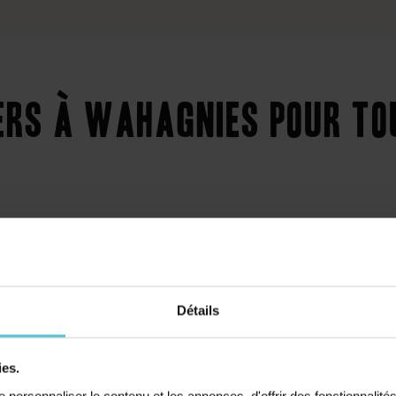
ers à Wahagnies pour to
Collège
Primaire
Détails
ies.
t cours
personnaliser le contenu et les annonces, d'offrir des fonctionnalité