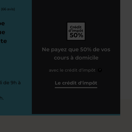
(66 avis)
pe
ue
ute
Ne payez que 50% de vos
cours à domicile
avec le crédit d’impôt
?
i de 9h à
Le crédit d'impôt
h.