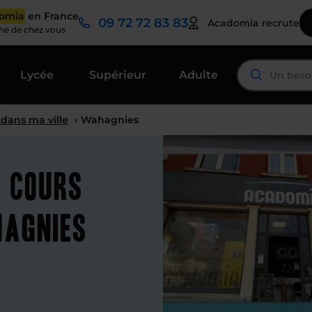
domia
en France
09 72 72 83 83
Acadomia recrute
che de chez vous
Lycée
Supérieur
Adulte
 dans ma ville
› Wahagnies
t cours
hagnies