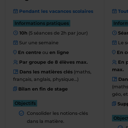
Pendant les vacances scolaires
Tout
Informations pratiques
Infor
10h
(5 séances de 2h par jour)
Séa
Sur une semaine
Le s
En centre
ou
en ligne
En c
Par groupe de 8 élèves max.
En p
max.
Dans les matières clés
(maths,
français, anglais, physique…)
Dan
(maths,
Bilan en fin de stage
géo, et
Objectifs
Supp
Consolider les notions-clés
Object
dans la matière.