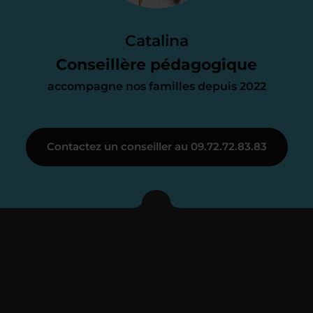
Le devis reçu vous convient ? C’est
parfait. À partir de maintenant nous
Catalina
nous occupons de tout.
Conseillère pédagogique
accompagne nos familles depuis 2022
Étape 3
Contactez un conseiller au 09.72.72.83.83
Je vous présente votre
enseignant sous 72
heures maximum
Vous fixez avec lui la date du premier
cours. Je vous recontacte à l’issue de
cette séance pour faire un premier