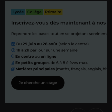
bilan et vérifier que tout s’est bien
passé.
Lycée
Collège
Primaire
Inscrivez-vous dès maintenant à nos st
Étape 4
Reprendre les bases tout en se projetant sereinement
Nous planifions
Du 29 juin au 28 août
(selon le centre)
1h à 2h
par jour sur une semaine
ensemble des
En centre
ou
en ligne
échanges réguliers
En petits groupes
de 6 à 8 élèves max.
Matières principales
(maths, français, anglais, hist
Afin de suivre le travail et les progrès
Je cherche un stage
réalisés, votre enseignant et moi-
même vous proposons des points et
des bilans tout au long de votre
accompagnement.