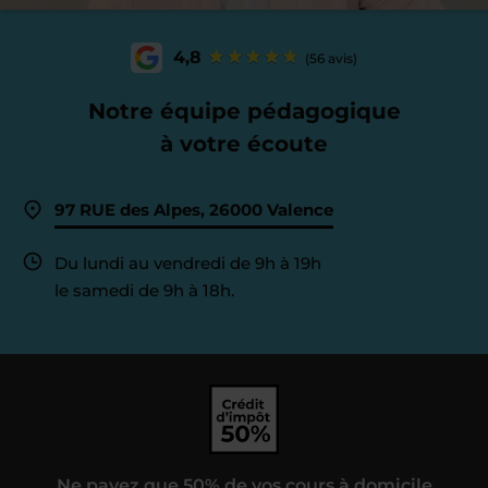
4,8
(56 avis)
Notre équipe pédagogique
à votre écoute
97 RUE des Alpes, 26000 Valence
Du lundi au vendredi de 9h à 19h
le samedi de 9h à 18h.
Ne payez que 50% de vos cours à domicile