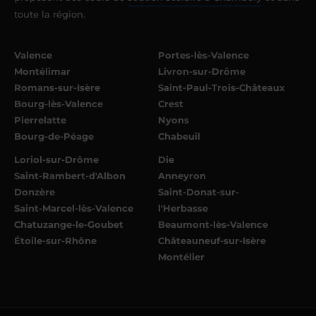
toute la région.
Valence
Portes-lès-Valence
Montélimar
Livron-sur-Drôme
Romans-sur-Isère
Saint-Paul-Trois-Châteaux
Bourg-lès-Valence
Crest
Pierrelatte
Nyons
Bourg-de-Péage
Chabeuil
Loriol-sur-Drôme
Die
Saint-Rambert-d'Albon
Anneyron
Donzère
Saint-Donat-sur-
Saint-Marcel-lès-Valence
l'Herbasse
Chatuzange-le-Goubet
Beaumont-lès-Valence
Étoile-sur-Rhône
Châteauneuf-sur-Isère
Montélier