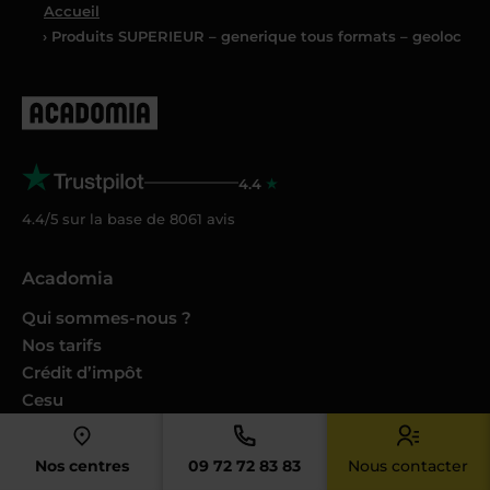
Accueil
› Produits SUPERIEUR – generique tous formats – geoloc
4.4
4.4/5 sur la base de
8061
avis
Acadomia
Qui sommes-nous ?
Nos tarifs
Crédit d’impôt
Cesu
Nos conseils et guides
Nos Podcasts Ambition Sup
Nos centres
09 72 72 83 83
Nous contacter
Avis des familles