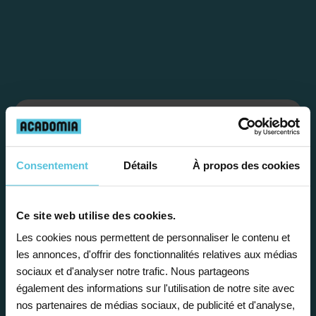
Étape 1
Consentement
Détails
À propos des cookies
Je vous propose un
bilan personnalisé
Ce site web utilise des cookies.
Les cookies nous permettent de personnaliser le contenu et
Gratuite et sans engagement, une
les annonces, d'offrir des fonctionnalités relatives aux médias
première étape pour faire le point sur
sociaux et d'analyser notre trafic. Nous partageons
la situation scolaire de votre enfant, ses
également des informations sur l'utilisation de notre site avec
besoins et vous préconiser la solution la
nos partenaires de médias sociaux, de publicité et d'analyse,