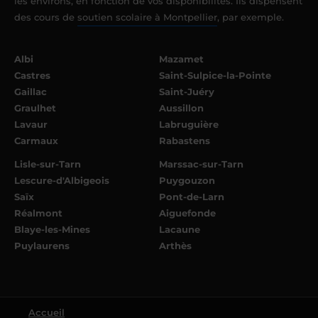
les environs, en fonction de vos disponibilités. Ils dispensent
des cours de
soutien scolaire à Montpellier
, par exemple.
Albi
Mazamet
Castres
Saint-Sulpice-la-Pointe
Gaillac
Saint-Juéry
Graulhet
Aussillon
Lavaur
Labruguière
Carmaux
Rabastens
Lisle-sur-Tarn
Marssac-sur-Tarn
Lescure-d'Albigeois
Puygouzon
Saïx
Pont-de-Larn
Réalmont
Aiguefonde
Blaye-les-Mines
Lacaune
Puylaurens
Arthès
Accueil