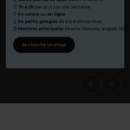
1h à 2h
par jour sur une semaine
ensemble des
En centre
ou
en ligne
échanges réguliers
En petits groupes
de 6 à 8 élèves max.
Matières principales
(maths, français, anglais, hist
Afin de suivre le travail et les progrès
Je cherche un stage
réalisés, votre enseignant et moi-
même vous proposons des points et
des bilans tout au long de votre
accompagnement.