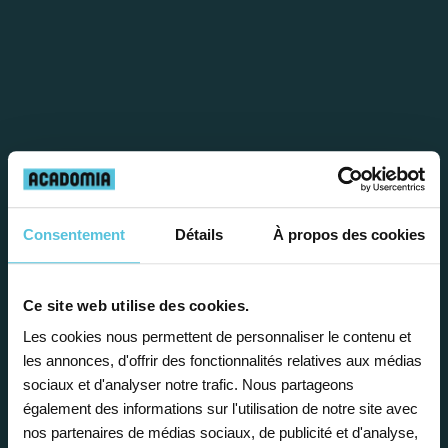
Étape 1
Consentement
Détails
À propos des cookies
Je vous propose un
Ce site web utilise des cookies.
bilan personnalisé
Les cookies nous permettent de personnaliser le contenu et
les annonces, d'offrir des fonctionnalités relatives aux médias
Gratuite et sans engagement, une
sociaux et d'analyser notre trafic. Nous partageons
première étape pour faire le point sur
également des informations sur l'utilisation de notre site avec
nos partenaires de médias sociaux, de publicité et d'analyse,
la situation scolaire de votre enfant, ses