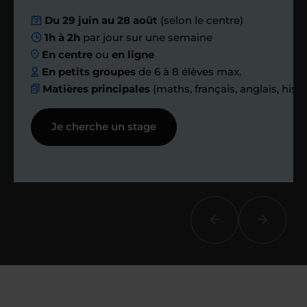
Nous planifions
Du 29 juin au 28 août
(selon le centre)
1h à 2h
par jour sur une semaine
ensemble des
En centre
ou
en ligne
échanges réguliers
En petits groupes
de 6 à 8 élèves max.
Matières principales
(maths, français, anglais, hist
Afin de suivre le travail et les progrès
Je cherche un stage
réalisés, votre enseignant et moi-
même vous proposons des points et
des bilans tout au long de votre
accompagnement.