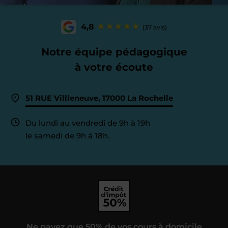
4,8
(37 avis)
Notre équipe pédagogique
à votre écoute
51 RUE Villleneuve, 17000 La Rochelle
Du lundi au vendredi de 9h à 19h
le samedi de 9h à 18h.
Ne payez que 50% de vos cours à domicile