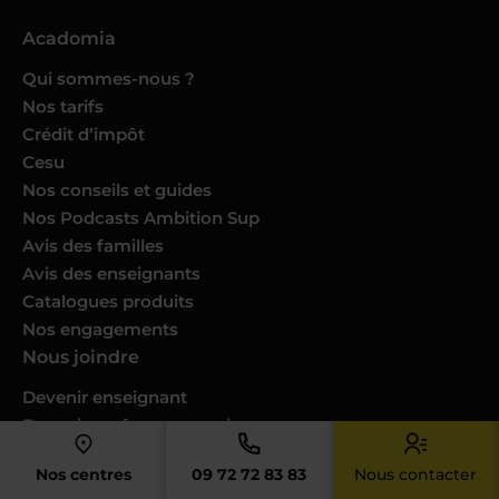
Acadomia
Qui sommes-nous ?
Nos tarifs
Crédit d’impôt
Cesu
Nos conseils et guides
Nos Podcasts Ambition Sup
Avis des familles
Avis des enseignants
Catalogues produits
Nos engagements
Nous joindre
Devenir enseignant
Devenir professeur musique
Trouver un cours dans ma ville
Nos centres
09 72 72 83 83
Nous contacter
Donner des cours dans votre ville