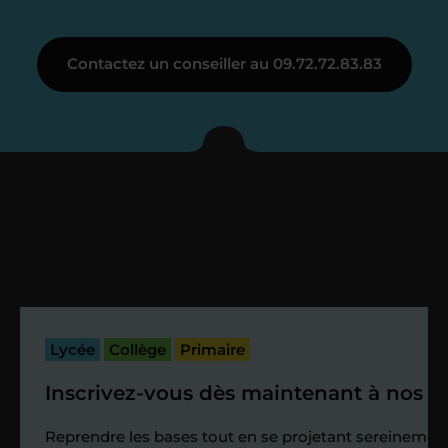
Étape 3
Contactez un conseiller au 09.72.72.83.83
Je vous présente votre
enseignant sous 72
heures maximum
Vous fixez avec lui la date du premier
cours. Je vous recontacte à l’issue de
cette séance pour faire un premier
bilan et vérifier que tout s’est bien
passé.
Lycée
Collège
Primaire
Inscrivez-vous dès maintenant à nos st
Étape 4
Reprendre les bases tout en se projetant sereinement