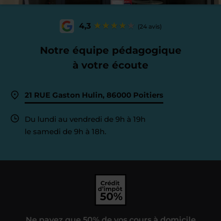
4,3
(24 avis)
Notre équipe pédagogique
à votre écoute
21 RUE Gaston Hulin, 86000 Poitiers
Du lundi au vendredi de 9h à 19h
le samedi de 9h à 18h.
Ne payez que 50% de vos cours à domicile