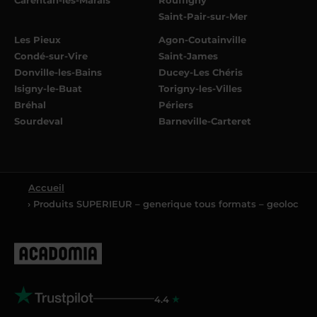
Saint-Pair-sur-Mer
Les Pieux
Agon-Coutainville
Condé-sur-Vire
Saint-James
Donville-les-Bains
Ducey-Les Chéris
Isigny-le-Buat
Torigny-les-Villes
Bréhal
Périers
Sourdeval
Barneville-Carteret
Accueil
› Produits SUPERIEUR – generique tous formats – geoloc
4.4