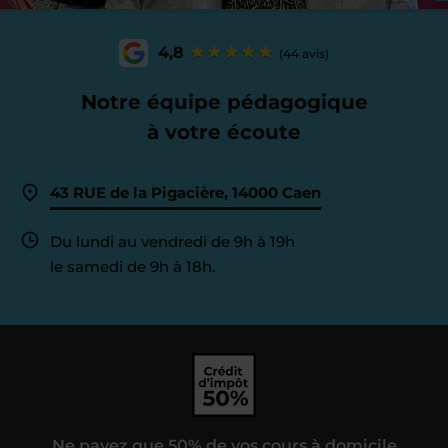
4,8
(44 avis)
Notre équipe pédagogique
à votre écoute
43 RUE de la Pigacière, 14000 Caen
Du lundi au vendredi de 9h à 19h
le samedi de 9h à 18h.
Ne payez que 50% de vos cours à domicile