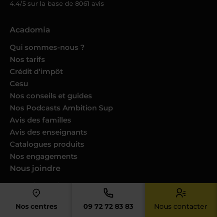
4.4/5 sur la base de
8061
avis
Acadomia
Qui sommes-nous ?
Nos tarifs
Crédit d’impôt
Cesu
Nos conseils et guides
Nos Podcasts Ambition Sup
Avis des familles
Avis des enseignants
Catalogues produits
Nos engagements
Nous joindre
Devenir enseignant
Devenir professeur musique
Nos centres
09 72 72 83 83
Nous contacter
Trouver un cours dans ma ville