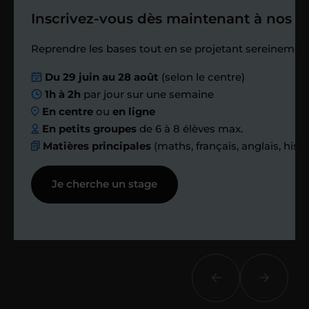
Inscrivez-vous dès maintenant à nos st
Étape 4
Reprendre les bases tout en se projetant sereinement
Nous planifions
Du 29 juin au 28 août
(selon le centre)
1h à 2h
par jour sur une semaine
ensemble des
En centre
ou
en ligne
échanges réguliers
En petits groupes
de 6 à 8 élèves max.
Matières principales
(maths, français, anglais, hist
Afin de suivre le travail et les progrès
Je cherche un stage
réalisés, votre enseignant et moi-
même vous proposons des points et
des bilans tout au long de votre
accompagnement.