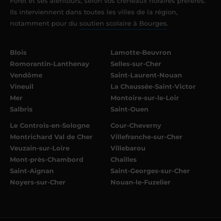
Forêt et ses alentours, selon vos créneaux horaires préférés.
Ils interviennent dans toutes les villes de la région,
notamment pour du
soutien scolaire à Bourges
.
Blois
Lamotte-Beuvron
Romorantin-Lanthenay
Selles-sur-Cher
Vendôme
Saint-Laurent-Nouan
Vineuil
La Chaussée-Saint-Victor
Mer
Montoire-sur-le-Loir
Salbris
Saint-Ouen
Le Controis-en-Sologne
Cour-Cheverny
Montrichard Val de Cher
Villefranche-sur-Cher
Veuzain-sur-Loire
Villebarou
Mont-près-Chambord
Chailles
Saint-Aignan
Saint-Georges-sur-Cher
Noyers-sur-Cher
Nouan-le-Fuzelier