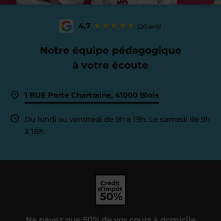
4,7
(20 avis)
Notre équipe pédagogique
à votre écoute
1 RUE Porte Chartraine, 41000 Blois
Du lundi au vendredi de 9h à 19h. Le samedi de 9h
à 18h.
Ne payez que 50% de vos cours à domicile