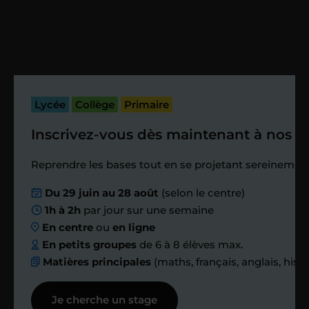
Vous fixez avec lui la date du premier
cours. Je vous recontacte à l’issue de
cette séance pour faire un premier
bilan et vérifier que tout s’est bien
passé.
Lycée
Collège
Primaire
Inscrivez-vous dès maintenant à nos st
Étape 4
Reprendre les bases tout en se projetant sereinement
Nous planifions
Du 29 juin au 28 août
(selon le centre)
1h à 2h
par jour sur une semaine
ensemble des
En centre
ou
en ligne
échanges réguliers
En petits groupes
de 6 à 8 élèves max.
Matières principales
(maths, français, anglais, hist
Afin de suivre le travail et les progrès
Je cherche un stage
réalisés, votre enseignant et moi-