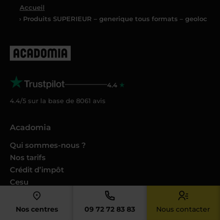
Accueil
› Produits SUPERIEUR – generique tous formats – geoloc
4.4
4.4/5 sur la base de
8061
avis
Acadomia
Qui sommes-nous ?
Nos tarifs
Crédit d’impôt
Cesu
Nos conseils et guides
Nos Podcasts Ambition Sup
Nos centres
09 72 72 83 83
Nous contacter
Avis des familles