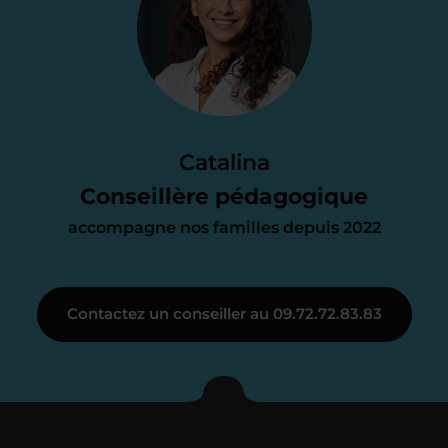
proposition
d’accompagnement
Le devis reçu vous convient ? C’est
parfait. À partir de maintenant nous
Catalina
nous occupons de tout.
Conseillère pédagogique
accompagne nos familles depuis 2022
Étape 3
Contactez un conseiller au 09.72.72.83.83
Je vous présente votre
enseignant sous 72
heures maximum