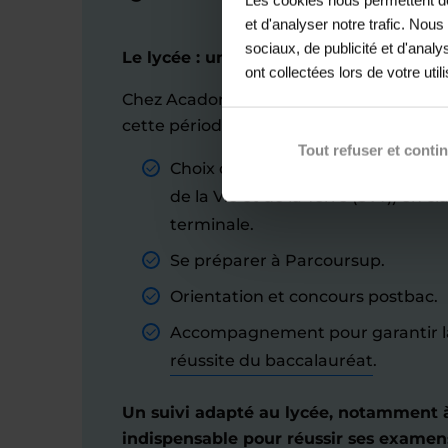
et d'analyser notre trafic. Nou
sociaux, de publicité et d'anal
Le lycée : une étape clé pour l'avenir s
ont collectées lors de votre util
Chez Acadomia, nous sommes conscients
cette période, plusieurs étapes doivent ê
Tout refuser et conti
Choix des spécialités (exemple : 
de la Vie et de la Terre (SVT)) en c
terminale.
Se préparer à Parcoursup.
Orientation et concours postbac.
Accompagnement pour garantir l
réussite du baccalauréat
.
Un suivi adapté au lycée, notamment 
indispensable pour réussir ses examens