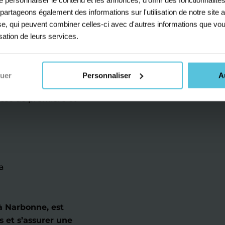
s partageons également des informations sur l'utilisation de notre sit
yse, qui peuvent combiner celles-ci avec d'autres informations que vou
colaire de votre enfant.
isation de leurs services.
 des enjeux du lycée. À
tre réfléchies :
nuer
Personnaliser
A
Mathématiques, Sciences
lasse de première et
a
à Narbonne, est
 et s’assurer une