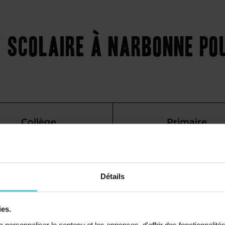
scolaire à Narbonne pou
Collège
Primaire
t cours
Détails
bonne au
ies.
personnaliser le contenu et les annonces, d'offrir des fonctionnalité