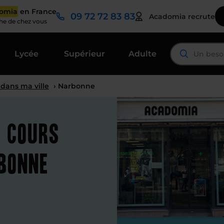
domia
en France
09 72 72 83 83
Acadomia recrute
che de chez vous
Lycée
Supérieur
Adulte
 dans ma ville
› Narbonne
t cours
rbonne