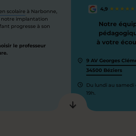
4,9
en scolaire
à Narbonne,
à notre implantation
Notre équi
enfant progresse à son
pédagogiq
à votre éco
isir le professeur
re.
9 AV Georges Clém
34500 Béziers
Du lundi au samedi 
19h.