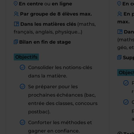
En centre
ou
en ligne
En c
Par groupe de 8 élèves max.
En p
max.
Dans les matières clés
(maths,
français, anglais, physique…)
Dan
(maths,
Bilan en fin de stage
géo, et
Objectifs
Supp
Consolider les notions-clés
Object
dans la matière.
Se préparer pour les
r
prochaines échéances (bac,
entrée des classes, concours
postbac).
Conforter les méthodes et
gagner en confiance.