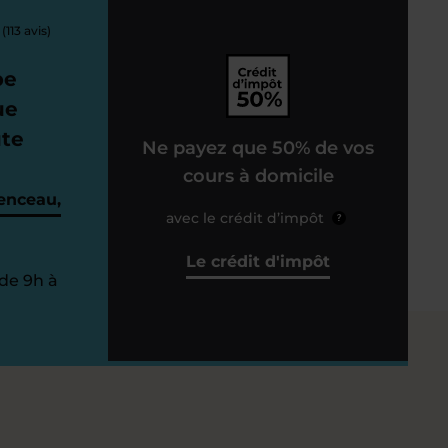
(113 avis)
pe
ue
ute
Ne payez que 50% de vos
cours à domicile
enceau,
avec le crédit d’impôt
?
Le crédit d'impôt
de 9h à