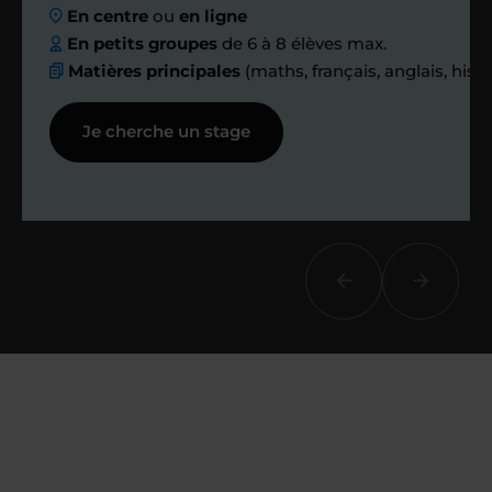
ensemble des
En centre
ou
en ligne
échanges réguliers
En petits groupes
de 6 à 8 élèves max.
Matières principales
(maths, français, anglais, hist
Afin de suivre le travail et les progrès
Je cherche un stage
réalisés, votre enseignant et moi-
même vous proposons des points et
des bilans tout au long de votre
accompagnement.