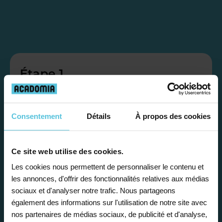
Étape 1
Je vous propose un
Consentement
Détails
À propos des cookies
bilan personnalisé
Ce site web utilise des cookies.
Gratuite et sans engagement, une
Les cookies nous permettent de personnaliser le contenu et
première étape pour faire le point sur
les annonces, d'offrir des fonctionnalités relatives aux médias
la situation scolaire de votre enfant, ses
sociaux et d'analyser notre trafic. Nous partageons
besoins et vous préconiser la solution la
également des informations sur l'utilisation de notre site avec
plus adaptée.
nos partenaires de médias sociaux, de publicité et d'analyse,