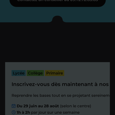
Je vous présente votre
enseignant sous 72
heures maximum
Vous fixez avec lui la date du premier
cours. Je vous recontacte à l’issue de
cette séance pour faire un premier
bilan et vérifier que tout s’est bien
passé.
Lycée
Collège
Primaire
Inscrivez-vous dès maintenant à nos st
Étape 4
Reprendre les bases tout en se projetant sereinement
Nous planifions
Du 29 juin au 28 août
(selon le centre)
1h à 2h
par jour sur une semaine