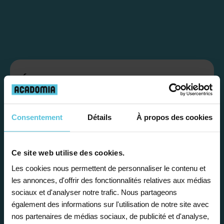
Étape 1
Je vous propose un
Consentement
Détails
À propos des cookies
bilan personnalisé
Ce site web utilise des cookies.
Gratuite et sans engagement, une
Les cookies nous permettent de personnaliser le contenu et
première étape pour faire le point sur
les annonces, d'offrir des fonctionnalités relatives aux médias
la situation scolaire de votre enfant, ses
sociaux et d'analyser notre trafic. Nous partageons
besoins et vous préconiser la solution la
également des informations sur l'utilisation de notre site avec
nos partenaires de médias sociaux, de publicité et d'analyse,
plus adaptée.