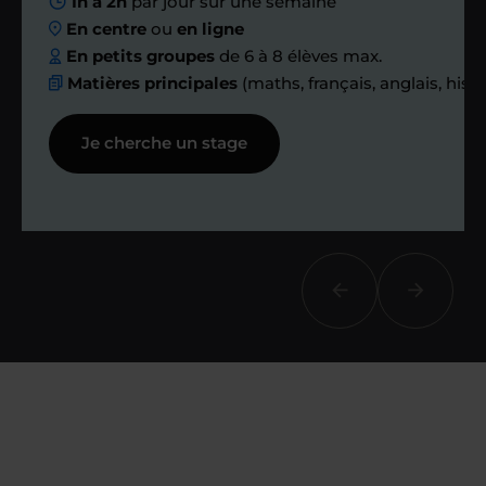
1h à 2h
par jour sur une semaine
ensemble des
En centre
ou
en ligne
échanges réguliers
En petits groupes
de 6 à 8 élèves max.
Matières principales
(maths, français, anglais, hist
Afin de suivre le travail et les progrès
Je cherche un stage
réalisés, votre enseignant et moi-
même vous proposons des points et
des bilans tout au long de votre
accompagnement.