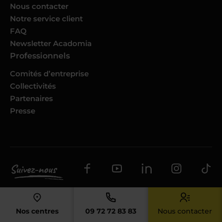
Nous contacter
Notre service client
FAQ
Newsletter Acadomia
Professionnels
Comités d’entreprise
Collectivités
Partenaires
Presse
Mentions légales
CGS
RGPD
Cookies
Rétractation
Accessibilité : Conformité partielle
Plan du site
Nos centres
09 72 72 83 83
Nous contacter