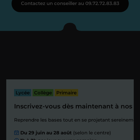
Contactez un conseiller au 09.72.72.83.83
Je vous présente votre
enseignant sous 72
heures maximum
Vous fixez avec lui la date du premier
cours. Je vous recontacte à l’issue de
cette séance pour faire un premier
bilan et vérifier que tout s’est bien
passé.
Lycée
Collège
Primaire
Inscrivez-vous dès maintenant à nos st
Étape 4
Reprendre les bases tout en se projetant sereinement
Nous planifions
Du 29 juin au 28 août
(selon le centre)