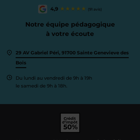
4,9
(91 avis)
Notre équipe pédagogique
à votre écoute
29 AV Gabriel Péri, 91700 Sainte Genevieve des
Bois
Du lundi au vendredi de 9h à 19h
le samedi de 9h à 18h.