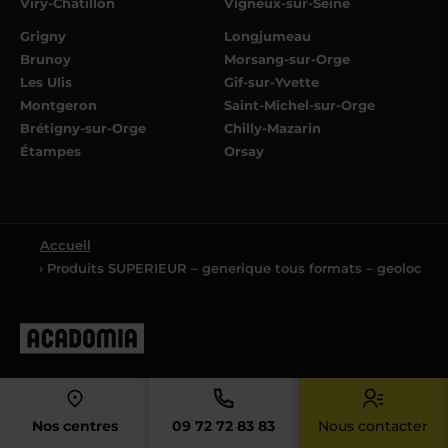
Viry-Châtillon
Vigneux-sur-Seine
Grigny
Longjumeau
Brunoy
Morsang-sur-Orge
Les Ulis
Gif-sur-Yvette
Montgeron
Saint-Michel-sur-Orge
Brétigny-sur-Orge
Chilly-Mazarin
Étampes
Orsay
Accueil
› Produits SUPERIEUR – generique tous formats – geoloc
4.4
Nos centres
09 72 72 83 83
Nous contacter
4.4/5 sur la base de
8061
avis