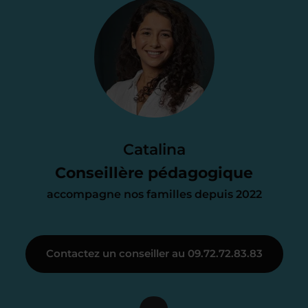
Je vous envoie une
proposition
d’accompagnement
Le devis reçu vous convient ? C’est
parfait. À partir de maintenant nous
Catalina
nous occupons de tout.
Conseillère pédagogique
accompagne nos familles depuis 2022
Étape 3
Contactez un conseiller au 09.72.72.83.83
Je vous présente votre
enseignant sous 72