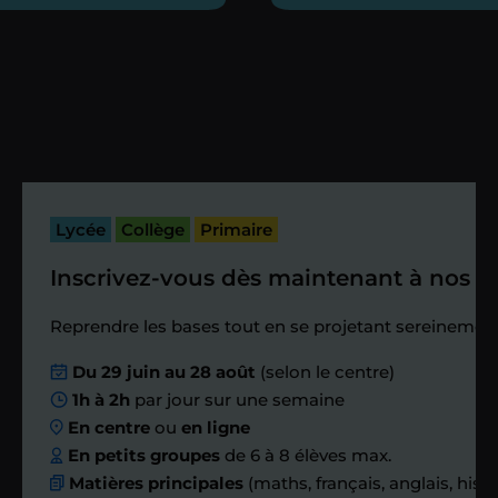
heures maximum
Vous fixez avec lui la date du premier
cours. Je vous recontacte à l’issue de
cette séance pour faire un premier
bilan et vérifier que tout s’est bien
passé.
Lycée
Collège
Primaire
Inscrivez-vous dès maintenant à nos st
Étape 4
Reprendre les bases tout en se projetant sereinement
Nous planifions
Du 29 juin au 28 août
(selon le centre)
1h à 2h
par jour sur une semaine
ensemble des
En centre
ou
en ligne
échanges réguliers
En petits groupes
de 6 à 8 élèves max.
Matières principales
(maths, français, anglais, hist