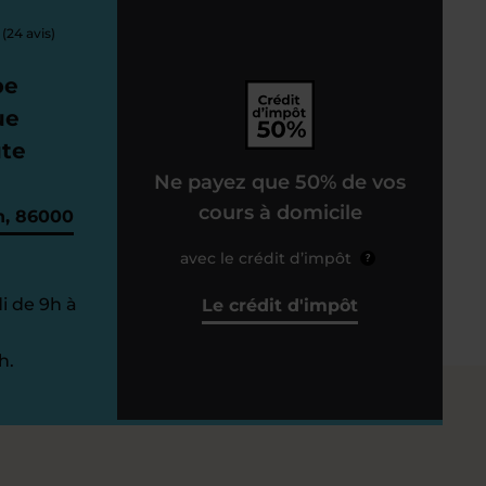
(24 avis)
pe
ue
ute
Ne payez que 50% de vos
cours à domicile
n, 86000
avec le crédit d’impôt
?
i de 9h à
Le crédit d'impôt
h.