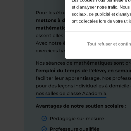
et d'analyser notre trafic. Nou
Pour les étudiants de niveau lycée à Vo
sociaux, de publicité et d'anal
mettons à disposition une aide scolair
ont collectées lors de votre util
mathématiques
. Nos leçons incluent l
essentielles (comme le langage Python, l
Avec notre équipe d'enseignants qualifié
Tout refuser et conti
exercices type pour une meilleure comp
Nos séances de mathématiques sont o
l'emploi du temps de l'élève, en sema
faciliter leur apprentissage. Nos profes
pour des leçons individuelles à domicile
nos salles de classe Acadomia
.
Avantages de notre soutien scolaire :
Pédagogie sur mesure
Professeurs qualifiés