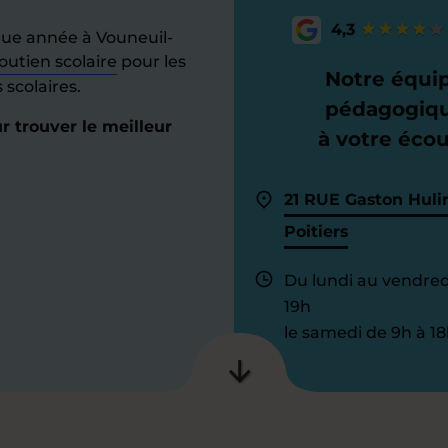
4,3
ue année à Vouneuil-
outien scolaire
pour les
Notre équi
scolaires.
pédagogiq
 trouver le meilleur
à votre éco
21 RUE Gaston Huli
Poitiers
Du lundi au vendred
19h
le samedi de 9h à 18