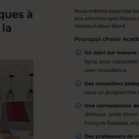
ques à
Nous mêlons expertise lo
aux attentes spécifique
 la
Vouneuil-sous-Biard.
Pourquoi choisir Acad
Un suivi sur mesure
ligne, pour consolid
viser l’excellence.
Des conseillers péda
vous un programme ad
Une connaissance des
d'Amour, lycée Victor
François Rabelais, etc
Des professeurs de 