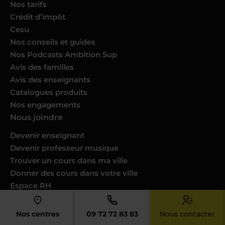
Nos tarifs
Crédit d’impôt
Cesu
Nos conseils et guides
Nos Podcasts Ambition Sup
Avis des familles
Avis des enseignants
Catalogues produits
Nos engagements
Nous joindre
Devenir enseignant
Devenir professeur musique
Trouver un cours dans ma ville
Donner des cours dans votre ville
Espace RH
Nous contacter
Notre service client
Nos centres
09 72 72 83 83
Nous contacter
FAQ