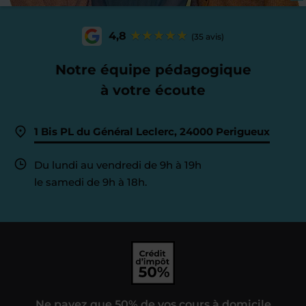
4,8
(35 avis)
Notre équipe pédagogique
à votre écoute
1 Bis PL du Général Leclerc, 24000 Perigueux
Du lundi au vendredi de 9h à 19h
le samedi de 9h à 18h.
Ne payez que 50% de vos cours à domicile