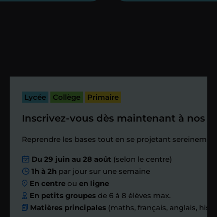
heures maximum
Vous fixez avec lui la date du premier
cours. Je vous recontacte à l’issue de
cette séance pour faire un premier
bilan et vérifier que tout s’est bien
passé.
Lycée
Collège
Primaire
Inscrivez-vous dès maintenant à nos st
Étape 4
Reprendre les bases tout en se projetant sereinement
Nous planifions
Du 29 juin au 28 août
(selon le centre)
1h à 2h
par jour sur une semaine
ensemble des
En centre
ou
en ligne
échanges réguliers
En petits groupes
de 6 à 8 élèves max.
Matières principales
(maths, français, anglais, hist