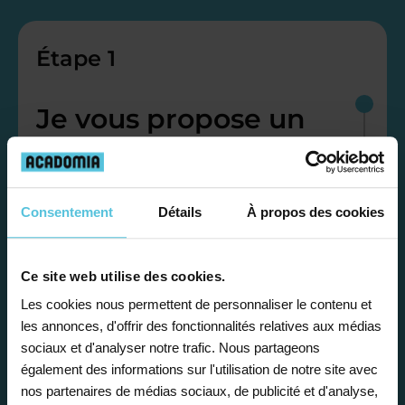
Étape 1
Je vous propose un
bilan personnalisé
Gratuite et sans engagement, une
Consentement
Détails
À propos des cookies
première étape pour faire le point sur
la situation scolaire de votre enfant, ses
Ce site web utilise des cookies.
besoins et vous préconiser la solution la
Les cookies nous permettent de personnaliser le contenu et
plus adaptée.
les annonces, d'offrir des fonctionnalités relatives aux médias
sociaux et d'analyser notre trafic. Nous partageons
également des informations sur l'utilisation de notre site avec
Étape 2
nos partenaires de médias sociaux, de publicité et d'analyse,