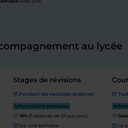
namique
avec une
accompagnement au lycée
Stages de révisions
Cour
Pendant les vacances scolaires
Tout
Informations pratiques
Infor
10h
(5 séances de 2h par jour)
Séa
Sur une semaine
Le s