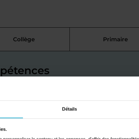
Collège
Primaire
mpétences
 grâce à du
Saint-
Détails
ies.
ptimisation ou un
personnaliser le contenu et les annonces, d'offrir des fonctionnalité