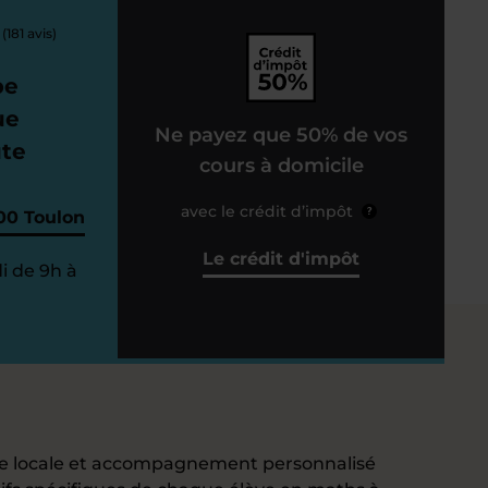
(181 avis)
pe
ue
Ne payez que 50% de vos
ute
cours à domicile
avec le crédit d’impôt
?
00 Toulon
Le crédit d'impôt
i de 9h à
e locale et accompagnement personnalisé