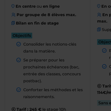
En centre
ou
en ligne
En c
Par groupe de 8 élèves max.
En p
max.
Bilan en fin de stage
Supp
Objectifs
Object
Consolider les notions-clés
dans la matière.
r
Se préparer pour les
prochaines échéances (bac,
entrée des classes, concours
postbac).
Tari
Conforter les méthodes et les
114€/m
raisonnements.
Sans 
Tarif : 245 €
le stage 10h