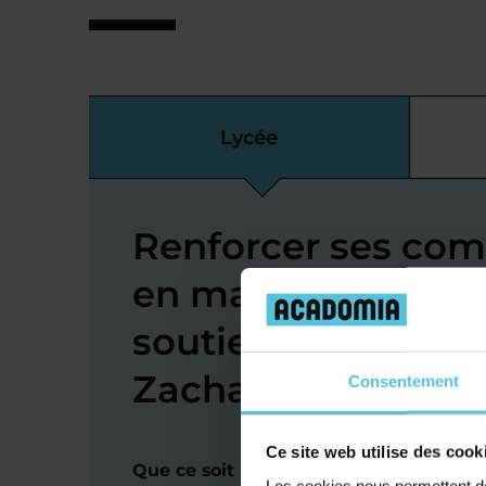
Lycée
Renforcer ses co
en maths au lycée
soutien scolaire à 
Zacharie
Consentement
Ce site web utilise des cook
Que ce soit pour du rattrapage, de l'o
Les cookies nous permettent de 