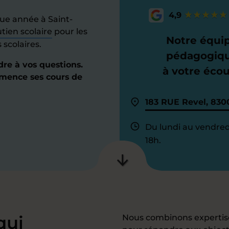
4,9
ue année à Saint-
tien scolaire
pour les
Notre équi
scolaires.
pédagogiq
dre à vos questions.
à votre éco
mmence ses cours de
183 RUE Revel, 830
Du lundi au vendred
18h.
qui
Nous combinons expertis