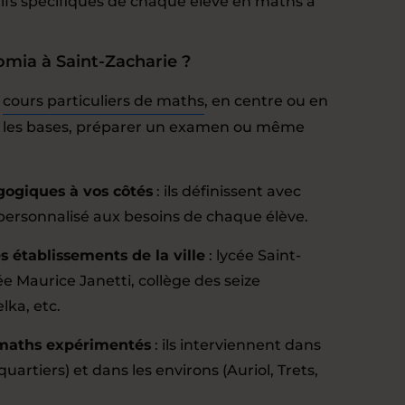
ifs spécifiques de chaque élève en maths à
omia à Saint-Zacharie ?
:
cours particuliers de maths
, en centre ou en
er les bases, préparer un examen ou même
gogiques à vos côtés
: ils définissent avec
rsonnalisé aux besoins de chaque élève.
 établissements de la ville
: lycée Saint-
e Maurice Janetti, collège des seize
lka, etc.
 maths expérimentés
: ils interviennent dans
 quartiers) et dans les environs (Auriol, Trets,