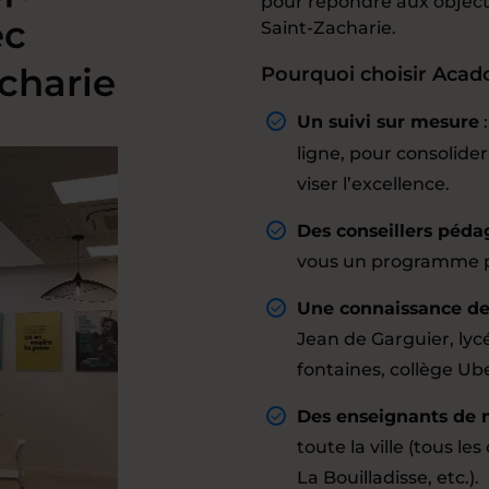
pour répondre aux object
ec
Saint-Zacharie.
charie
Pourquoi choisir Acad
Un suivi sur mesure
ligne, pour consolid
viser l’excellence.
Des conseillers péda
vous un programme pe
Une connaissance des
Jean de Garguier, lycé
fontaines, collège Ube
Des enseignants de
toute la ville (tous les
La Bouilladisse, etc.).