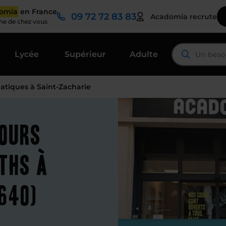
domia
en France
09 72 72 83 83
Acadomia recrute
che de chez vous
Lycée
Supérieur
Adulte
tiques à Saint-Zacharie
cours
ths à
640)