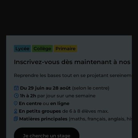
Vous fixez avec lui la date du premier
cours. Je vous recontacte à l’issue de
cette séance pour faire un premier
bilan et vérifier que tout s’est bien
passé.
Lycée
Collège
Primaire
Inscrivez-vous dès maintenant à nos st
Étape 4
Reprendre les bases tout en se projetant sereinement
Nous planifions
Du 29 juin au 28 août
(selon le centre)
1h à 2h
par jour sur une semaine
ensemble des
En centre
ou
en ligne
échanges réguliers
En petits groupes
de 6 à 8 élèves max.
Matières principales
(maths, français, anglais, hist
Afin de suivre le travail et les progrès
Je cherche un stage