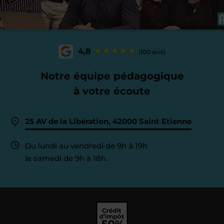
4,8
(100 avis)
Notre équipe pédagogique
à votre écoute
25 AV de la Libération, 42000 Saint Etienne
Du lundi au vendredi de 9h à 19h
le samedi de 9h à 18h.