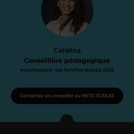
proposition
d’accompagnement
Le devis reçu vous convient ? C’est
parfait. À partir de maintenant nous
Catalina
nous occupons de tout.
Conseillère pédagogique
accompagne nos familles depuis 2022
Étape 3
Contactez un conseiller au 09.72.72.83.83
Je vous présente votre
enseignant sous 72
heures maximum