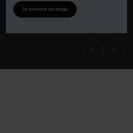
Je cherche un stage
Afin de suivre le travail et les progrès
réalisés, votre enseignant et moi-
même vous proposons des points et
des bilans tout au long de votre
accompagnement.