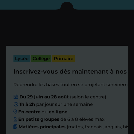
enseignant sous 72
heures maximum
Vous fixez avec lui la date du premier
cours. Je vous recontacte à l’issue de
cette séance pour faire un premier
Lycée
Collège
Primaire
bilan et vérifier que tout s’est bien
passé.
Inscrivez-vous dès maintenant à nos st
Étape 4
Reprendre les bases tout en se projetant sereinement
Du 29 juin au 28 août
(selon le centre)
Nous planifions
1h à 2h
par jour sur une semaine
En centre
ou
en ligne
ensemble des
En petits groupes
de 6 à 8 élèves max.
Matières principales
(maths, français, anglais, hist
échanges réguliers