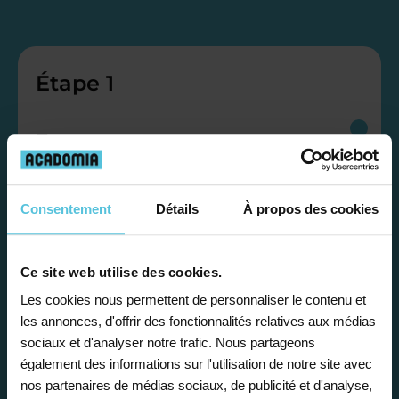
Étape 1
Je vous propose un
bilan personnalisé
Consentement
Détails
À propos des cookies
Gratuite et sans engagement, une
première étape pour faire le point sur
Ce site web utilise des cookies.
la situation scolaire de votre enfant, ses
Les cookies nous permettent de personnaliser le contenu et
besoins et vous préconiser la solution la
les annonces, d'offrir des fonctionnalités relatives aux médias
plus adaptée.
sociaux et d'analyser notre trafic. Nous partageons
également des informations sur l'utilisation de notre site avec
nos partenaires de médias sociaux, de publicité et d'analyse,