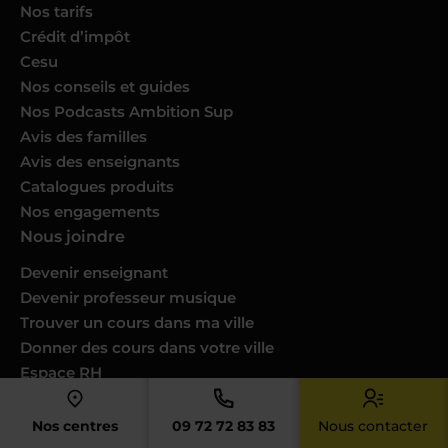
Nos tarifs
Crédit d’impôt
Cesu
Nos conseils et guides
Nos Podcasts Ambition Sup
Avis des familles
Avis des enseignants
Catalogues produits
Nos engagements
Nous joindre
Devenir enseignant
Devenir professeur musique
Trouver un cours dans ma ville
Donner des cours dans votre ville
Espace RH
Nous contacter
Notre service client
Nos centres
09 72 72 83 83
Nous contacter
FAQ