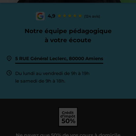
4,9
(124 avis)
Notre équipe pédagogique
à votre écoute
5 RUE Général Leclerc, 80000 Amiens
Du lundi au vendredi de 9h à 19h
le samedi de 9h à 18h.
Ne payez que 50% de vos cours à domicile