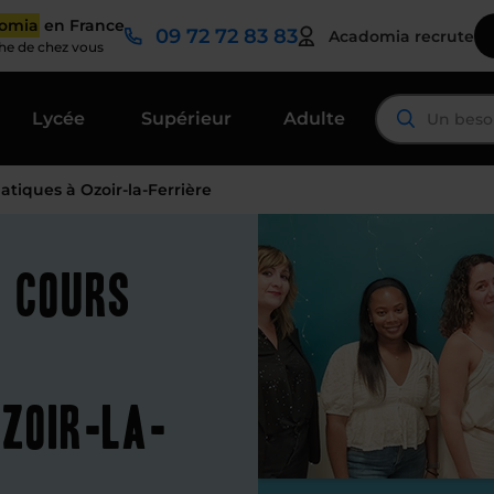
domia
en France
09 72 72 83 83
Acadomia recrute
che de chez vous
Lycée
Supérieur
Adulte
tiques à Ozoir-la-Ferrière
t cours
zoir-la-