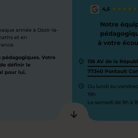
4,5
Notre équi
aque année à Ozoir-la-
pédagogiq
maths et en
à votre éco
rance.
s pédagogiques. Votre
136 AV de la Républ
de définir le
77340 Pontault Co
 pour lui.
Du lundi au vendred
19h
Le samedi de 9h à 1