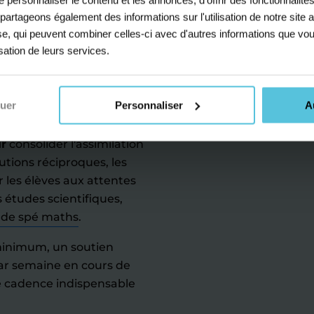
s partageons également des informations sur l'utilisation de notre sit
yse, qui peuvent combiner celles-ci avec d'autres informations que vou
u perfectionnement ou
isation de leurs services.
sseurs de mathématiques
ussir chacun de leurs
se de la matière et leurs
nuer
Personnaliser
A
terminale.
ur
consolider l'assimilation
tions réciproques, les
r les élèves aux attentes
 études scientifiques,
 de spé maths
.
inimum, un soutien
ar semaine en cours de
e cadence indispensable