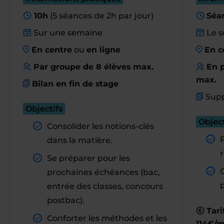
10h
(5 séances de 2h par jour)
Séa
Sur une semaine
Le s
En centre
ou
en ligne
En c
Par groupe de 8 élèves max.
En p
max.
Bilan en fin de stage
Supp
Objectifs
Object
Consolider les notions-clés
dans la matière.
r
Se préparer pour les
prochaines échéances (bac,
entrée des classes, concours
postbac).
Tari
Conforter les méthodes et les
114€/m