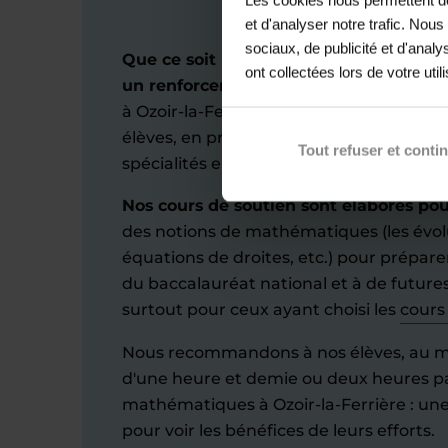
et d'analyser notre trafic. Nou
sociaux, de publicité et d'anal
Que ce soit pour une mise à niveau, d
ont collectées lors de votre util
un renforcement en maths
, nos profe
à Ozoir-la-Ferrière s'engagent à faire ré
élèves, en prenant en compte leur maîtri
Tout refuser et conti
spécialités en classe de première ou de 
Nos cours de soutien sont élaborés po
des notions de mathématiques (les évolu
équations de droites, etc.) pour prépare
du baccalauréat national et à de futures
surtout pour ceux ayant choisi les
cours
Nous recommandons à nos élèves, au m
d'une heure et demie ou deux heures p
mathématiques à Ozoir-la-Ferrière : un
pour voir les bénéfices de leurs efforts.