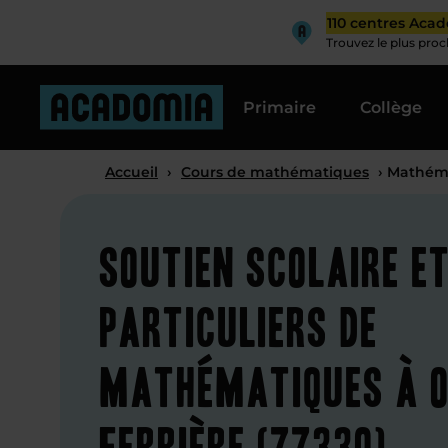
110 centres Aca
Trouvez le plus pro
Primaire
Collège
Accueil
›
Cours de mathématiques
› Mathéma
Soutien scolaire e
particuliers de
mathématiques à O
Ferrière (77330)