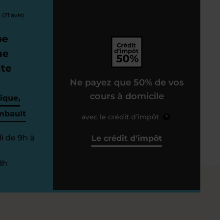
(21 avis)
pe
ue
ute
Ne payez que 50% de vos
cours à domicile
ique,
mbault
avec le crédit d’impôt
?
i de 9h à
Le crédit d'impôt
8h