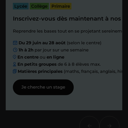
passé.
Lycée
Collège
Primaire
Inscrivez-vous dès maintenant à nos st
Étape 4
Reprendre les bases tout en se projetant sereinement
Nous planifions
Du 29 juin au 28 août
(selon le centre)
1h à 2h
par jour sur une semaine
ensemble des
En centre
ou
en ligne
échanges réguliers
En petits groupes
de 6 à 8 élèves max.
Matières principales
(maths, français, anglais, hist
Afin de suivre le travail et les progrès
Je cherche un stage
réalisés, votre enseignant et moi-
même vous proposons des points et
des bilans tout au long de votre
accompagnement.