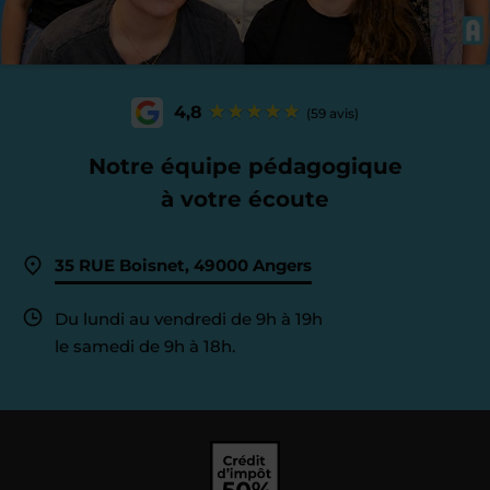
4,8
(59 avis)
Notre équipe pédagogique
à votre écoute
35 RUE Boisnet, 49000 Angers
Du lundi au vendredi de 9h à 19h
le samedi de 9h à 18h.