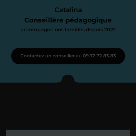
parfait. À partir de maintenant nous
Catalina
nous occupons de tout.
Conseillère pédagogique
accompagne nos familles depuis 2022
Étape 3
Contactez un conseiller au 09.72.72.83.83
Je vous présente votre
enseignant sous 72
heures maximum
Vous fixez avec lui la date du premier
cours. Je vous recontacte à l’issue de
cette séance pour faire un premier
bilan et vérifier que tout s’est bien