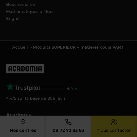
Bouchemaine
Mathématiques à Mûrs-
Erigné
Accueil
› Produits SUPERIEUR – matieres cours PART
4.4
4.4/5 sur la base de
8061
avis
Acadomia
Qui sommes-nous ?
Nos centres
09 72 72 83 83
Nous contacter
Nos tarifs