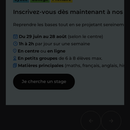
Inscrivez-vous dès maintenant à nos st
Étape 4
Reprendre les bases tout en se projetant sereinement
Nous planifions
Du 29 juin au 28 août
(selon le centre)
1h à 2h
par jour sur une semaine
ensemble des
En centre
ou
en ligne
échanges réguliers
En petits groupes
de 6 à 8 élèves max.
Matières principales
(maths, français, anglais, hist
Afin de suivre le travail et les progrès
Je cherche un stage
réalisés, votre enseignant et moi-
même vous proposons des points et
des bilans tout au long de votre
accompagnement.