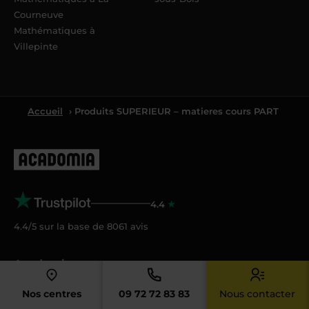
Courneuve
Mathématiques à
Villepinte
Accueil
› Produits SUPERIEUR – matieres cours PART
4.4
4.4/5 sur la base de
8061
avis
Acadomia
Qui sommes-nous ?
Nos centres
09 72 72 83 83
Nous contacter
Nos tarifs