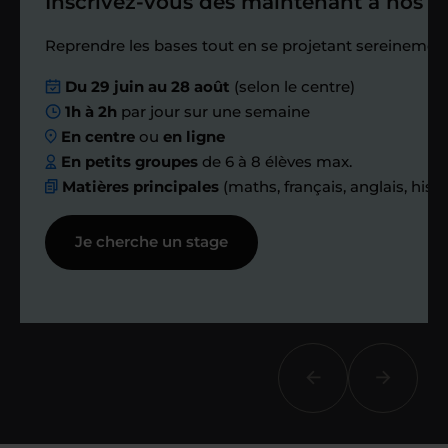
Inscrivez-vous dès maintenant à nos st
Étape 4
Reprendre les bases tout en se projetant sereinement
Du 29 juin au 28 août
(selon le centre)
Nous planifions
1h à 2h
par jour sur une semaine
En centre
ou
en ligne
ensemble des
En petits groupes
de 6 à 8 élèves max.
Matières principales
(maths, français, anglais, hist
échanges réguliers
Je cherche un stage
Afin de suivre le travail et les progrès
réalisés, votre enseignant et moi-
même vous proposons des points et
des bilans tout au long de votre
accompagnement.