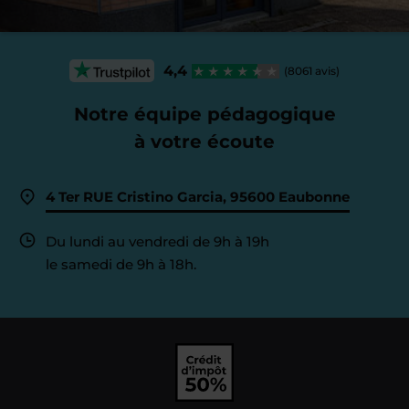
4,4
(8061 avis)
Notre équipe pédagogique
à votre écoute
4 Ter RUE Cristino Garcia, 95600 Eaubonne
Du lundi au vendredi de 9h à 19h
le samedi de 9h à 18h.