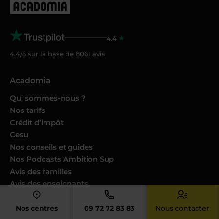
4.4
4.4/5 sur la base de
8061
avis
Acadomia
Qui sommes-nous ?
Nos tarifs
Crédit d’impôt
Cesu
Nos conseils et guides
Nos Podcasts Ambition Sup
Avis des familles
Avis des enseignants
Catalogues produits
Nos engagements
Nos centres
09 72 72 83 83
Nous contacter