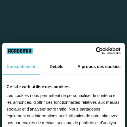
Étape 1
Consentement
Détails
À propos des cookies
Je vous propose un
Ce site web utilise des cookies.
bilan personnalisé
Les cookies nous permettent de personnaliser le contenu et
les annonces, d'offrir des fonctionnalités relatives aux médias
Gratuite et sans engagement, une
sociaux et d'analyser notre trafic. Nous partageons
première étape pour faire le point sur
également des informations sur l'utilisation de notre site avec
nos partenaires de médias sociaux, de publicité et d'analyse,
la situation scolaire de votre enfant, ses