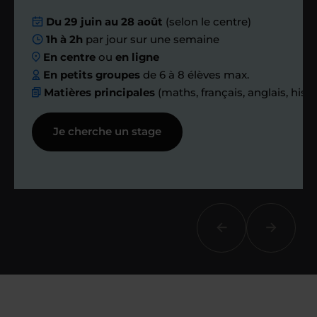
Nous planifions
Du 29 juin au 28 août
(selon le centre)
1h à 2h
par jour sur une semaine
ensemble des
En centre
ou
en ligne
échanges réguliers
En petits groupes
de 6 à 8 élèves max.
Matières principales
(maths, français, anglais, hist
Afin de suivre le travail et les progrès
Je cherche un stage
réalisés, votre enseignant et moi-
même vous proposons des points et
des bilans tout au long de votre
accompagnement.