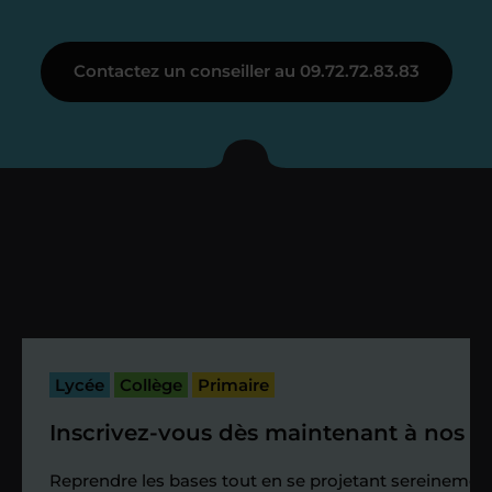
Étape 3
Contactez un conseiller au 09.72.72.83.83
Je vous présente votre
enseignant sous 72
heures maximum
Vous fixez avec lui la date du premier
cours. Je vous recontacte à l’issue de
cette séance pour faire un premier
bilan et vérifier que tout s’est bien
passé.
Lycée
Collège
Primaire
Inscrivez-vous dès maintenant à nos st
Étape 4
Reprendre les bases tout en se projetant sereinement