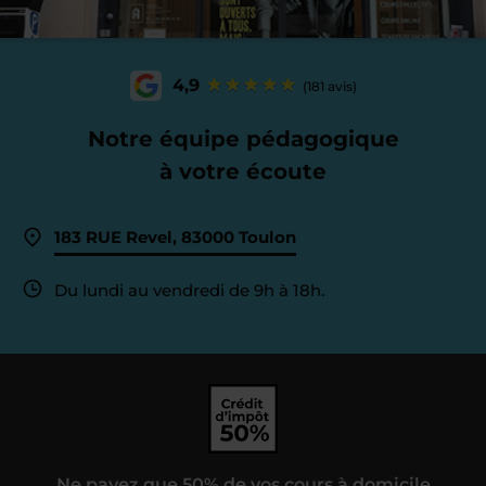
4,9
(181 avis)
Notre équipe pédagogique
à votre écoute
183 RUE Revel, 83000 Toulon
Du lundi au vendredi de 9h à 18h.
Ne payez que 50% de vos cours à domicile