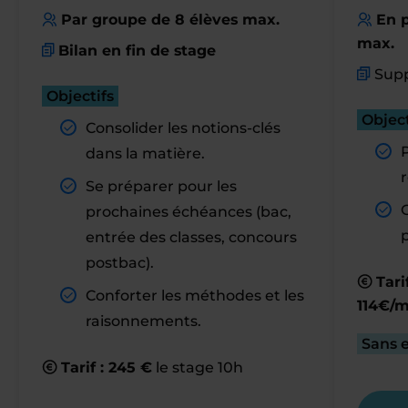
Par groupe de 8 élèves max.
En p
max.
Bilan en fin de stage
Supp
Objectifs
Object
Consolider les notions-clés
dans la matière.
r
Se préparer pour les
prochaines échéances (bac,
entrée des classes, concours
postbac).
Tari
Conforter les méthodes et les
114€/m
raisonnements.
Sans 
Tarif : 245 €
le stage 10h