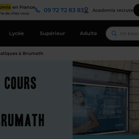
domia
en France
09 72 72 83 83
Acadomia recrute
che de chez vous
Lycée
Supérieur
Adulte
atiques à Brumath
t cours
Brumath