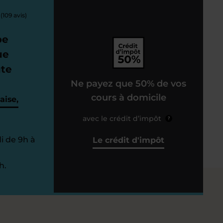
(109 avis)
pe
ue
ute
Ne payez que 50% de vos
cours à domicile
aise,
avec le crédit d’impôt
?
i de 9h à
Le crédit d'impôt
h.