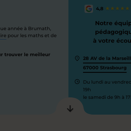
4,8
Notre équi
que année à Brumath,
pédagogiq
ire
pour les maths et de
à votre éco
 trouver le meilleur
28 AV de la Marseill
67000 Strasbourg
Du lundi au vendred
19h
le samedi de 9h à 17