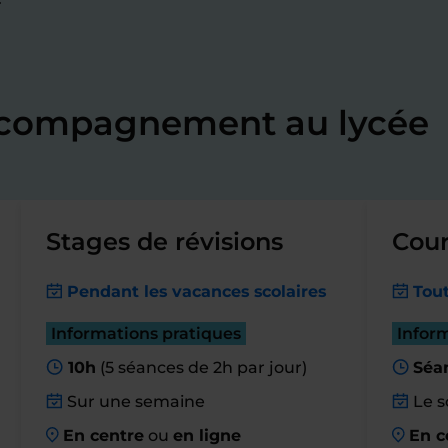
accompagnement au lycée
Stages de révisions
Cour
Pendant les vacances scolaires
Tout
Informations pratiques
Infor
10h
(5 séances de 2h par jour)
Séa
Sur une semaine
Le s
En centre
ou
en ligne
En c