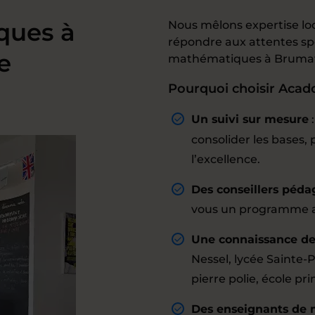
ques à
Nous mêlons expertise l
répondre aux attentes sp
e
mathématiques à Bruma
Pourquoi choisir Aca
Un suivi sur mesure
consolider les bases
l’excellence.
Des conseillers péda
vous un programme a
Une connaissance des
Nessel, lycée Sainte-
pierre polie, école pr
Des enseignants de