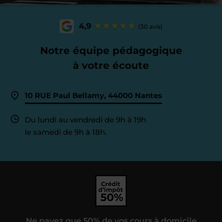
4,9
(30 avis)
Notre équipe pédagogique
à votre écoute
10 RUE Paul Bellamy, 44000 Nantes
Du lundi au vendredi de 9h à 19h
le samedi de 9h à 18h.
Ne payez que 50% de vos cours à domicile