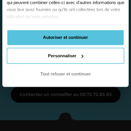
qui peuvent combiner celles-ci avec d'autres informations que
proposition
vous leur avez fournies ou qu'ils ont collectées lors de votre
utilisation de leurs services.
d’accompagnement
Autoriser et continuer
Le devis reçu vous convient ? C’est
parfait. À partir de maintenant nous
Catalina
Personnaliser
nous occupons de tout.
Conseillère pédagogique
accompagne nos familles depuis 2022
Tout refuser et continuer
Étape 3
Contactez un conseiller au 09.72.72.83.83
Je vous présente votre
enseignant sous 72
heures maximum