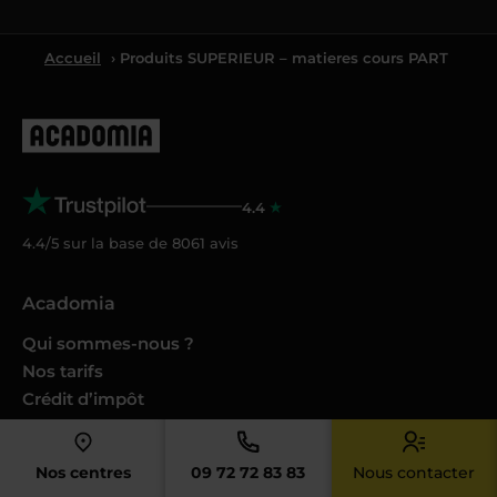
Accueil
› Produits SUPERIEUR – matieres cours PART
4.4
4.4/5 sur la base de
8061
avis
Acadomia
Qui sommes-nous ?
Nos tarifs
Crédit d’impôt
Cesu
Nos conseils et guides
Nos centres
09 72 72 83 83
Nous contacter
Nos Podcasts Ambition Sup