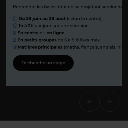
Reprendre les bases tout en se projetant sereinement
Nous planifions
Du 29 juin au 28 août
(selon le centre)
1h à 2h
par jour sur une semaine
ensemble des
En centre
ou
en ligne
échanges réguliers
En petits groupes
de 6 à 8 élèves max.
Matières principales
(maths, français, anglais, hist
Afin de suivre le travail et les progrès
Je cherche un stage
réalisés, votre enseignant et moi-
même vous proposons des points et
des bilans tout au long de votre
accompagnement.