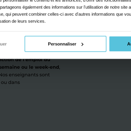
s partageons également des informations sur l'utilisation de notre sit
gne,
nous proposons une
yse, qui peuvent combiner celles-ci avec d'autres informations que vou
matiques
. Nos leçons
isation de leurs services.
ndamentaux (comme les
 géométriques, etc.).
us mettons l'accent sur
nuer
Personnaliser
A
ilation des leçons.
nction de l'emploi du
e semaine ou le week-end
,
 Nos enseignants sont
e ou dans