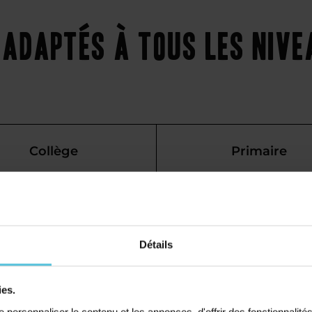
adaptés à tous les niv
Collège
Primaire
e maths à
́lèves du
Détails
ies.
personnaliser le contenu et les annonces, d'offrir des fonctionnalité