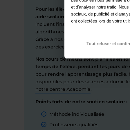
et d'analyser notre trafic. Nou
Pour les élèves inscrits au lycée à Auba
sociaux, de publicité et d'anal
aide scolaire personnalisée en mathé
ont collectées lors de votre util
incluent l'instruction des concepts fo
algorithmes, les suites arithmétiques et
Grâce à nos enseignants compétents, no
Tout refuser et conti
des exercices clés pour améliorer l'assim
Nos cours de maths sont planifiés
en fo
temps de l'élève, pendant les jours d
pour rendre l'apprentissage plus facile.
disponibles pour des séances à domicil
notre centre Acadomia
.
Points forts de notre soutien scolaire :
Méthode individualisée
Professeurs qualifiés