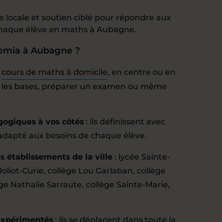
 locale et soutien ciblé pour répondre aux
chaque élève en maths à Aubagne.
domia à Aubagne ?
:
cours de maths à domicile
, en centre ou en
er les bases, préparer un examen ou même
gogiques à vos côtés
: ils définissent avec
dapté aux besoins de chaque élève.
 établissements de la ville
: lycée Sainte-
Joliot-Curie, collège Lou Garlaban, collège
ge Nathalie Sarraute, collège Sainte-Marie,
expérimentés
: ils se déplacent dans toute la