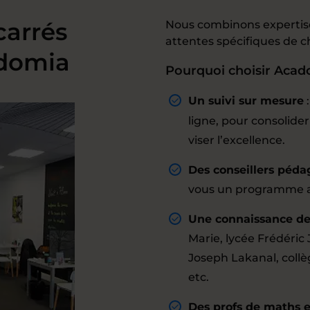
carrés
Nous combinons expertise
attentes spécifiques de 
domia
Pourquoi choisir Aca
Un suivi sur mesure
ligne, pour consolid
viser l’excellence.
Des conseillers péda
vous un programme a
Une connaissance des
Marie, lycée Frédéric 
Joseph Lakanal, collè
etc.
Des profs de maths 