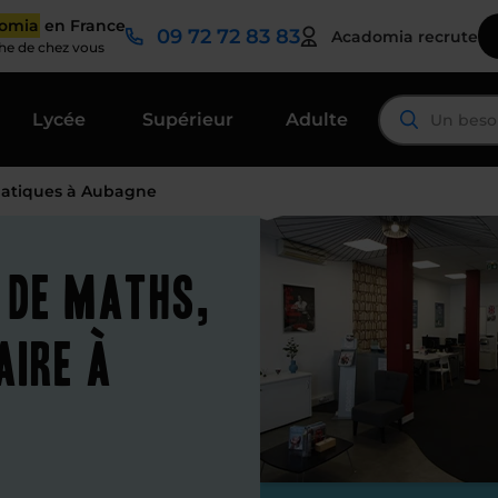
domia
en France
09 72 72 83 83
Acadomia recrute
che de chez vous
Lycée
Supérieur
Adulte
atiques à Aubagne
 de maths,
aire à