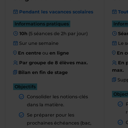
Pendant les vacances scolaires
Tout
Informations pratiques
Infor
10h
(5 séances de 2h par jour)
Séa
Sur une semaine
Le s
En centre
ou
en ligne
En c
Par groupe de 8 élèves max.
En p
max.
Bilan en fin de stage
Supp
Objectifs
Object
Consolider les notions-clés
dans la matière.
r
Se préparer pour les
prochaines échéances (bac,