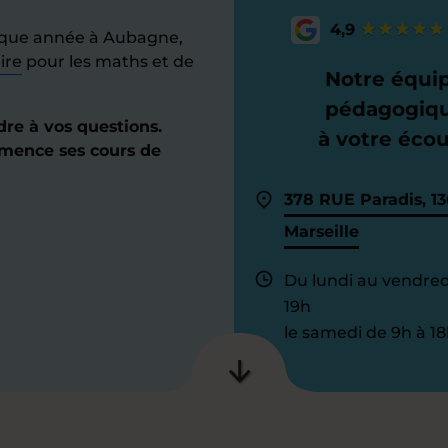
4,9
aque année à Aubagne,
ire
pour les maths et de
Notre équi
pédagogiq
dre à vos questions.
à votre éco
mmence ses cours de
378 RUE Paradis, 1
Marseille
Du lundi au vendred
19h
le samedi de 9h à 18