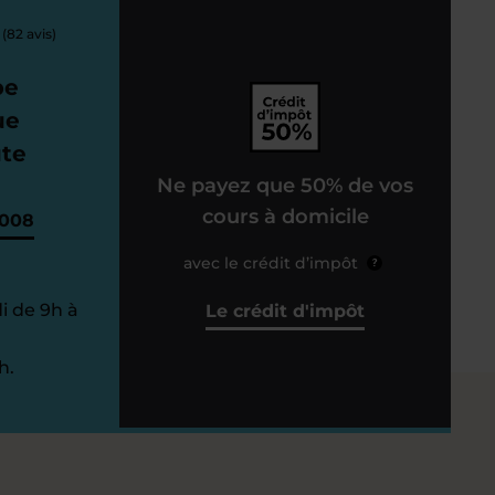
(82 avis)
pe
ue
ute
Ne payez que 50% de vos
cours à domicile
3008
avec le crédit d’impôt
?
i de 9h à
Le crédit d'impôt
h.