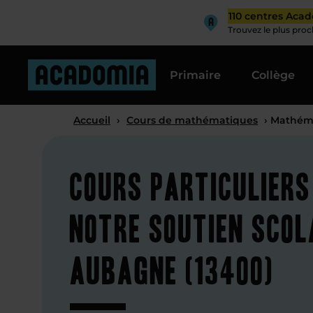
110 centres Aca
Trouvez le plus pro
Primaire
Collège
Accueil
›
Cours de mathématiques
› Mathém
Cours particuliers
notre soutien scol
Aubagne (13400)