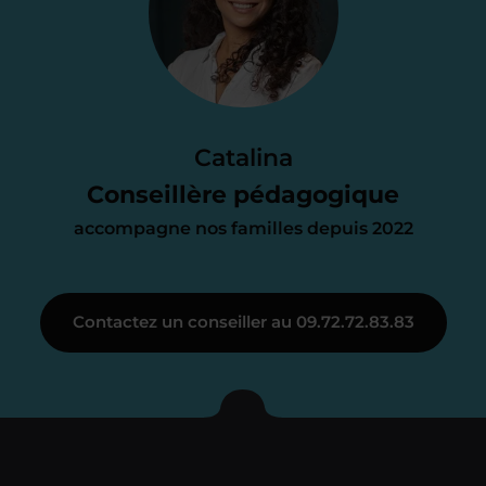
proposition
d’accompagnement
Le devis reçu vous convient ? C’est
parfait. À partir de maintenant nous
Catalina
nous occupons de tout.
Conseillère pédagogique
accompagne nos familles depuis 2022
Étape 3
Contactez un conseiller au 09.72.72.83.83
Je vous présente votre
enseignant sous 72
heures maximum