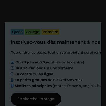
Vous fixez avec lui la date du premier
cours. Je vous recontacte à l’issue de
cette séance pour faire un premier
bilan et vérifier que tout s’est bien
passé.
Lycée
Collège
Primaire
Inscrivez-vous dès maintenant à nos st
Étape 4
Reprendre les bases tout en se projetant sereinement
Nous planifions
Du 29 juin au 28 août
(selon le centre)
1h à 2h
par jour sur une semaine
ensemble des
En centre
ou
en ligne
échanges réguliers
En petits groupes
de 6 à 8 élèves max.
Matières principales
(maths, français, anglais, hist
Afin de suivre le travail et les progrès
Je cherche un stage
réalisés, votre enseignant et moi-