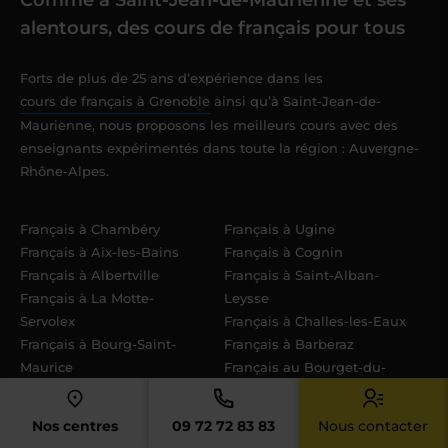
alentours, des cours de français pour tous
Forts de plus de 25 ans d’expérience dans les
cours de français à Grenoble
ainsi qu’à Saint-Jean-de-
Maurienne, nous proposons les meilleurs cours avec des
enseignants expérimentés dans toute la région : Auvergne-
Rhône-Alpes.
Français à Chambéry
Français à Ugine
Français à Aix-les-Bains
Français à Cognin
Français à Albertville
Français à Saint-Alban-
Français à La Motte-
Leysse
Servolex
Français à Challes-les-Eaux
Français à Bourg-Saint-
Français à Barberaz
Maurice
Français au Bourget-du-
Français à La Ravoire
Lac
Français à Jacob-
Français à Aime-la-Plagne
Nos centres
09 72 72 83 83
Nous contacter
Bellecombette
Français à Valgelon-La