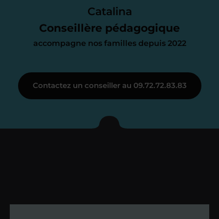
parfait. À partir de maintenant nous
Catalina
nous occupons de tout.
Conseillère pédagogique
accompagne nos familles depuis 2022
Étape 3
Contactez un conseiller au 09.72.72.83.83
Je vous présente votre
enseignant sous 72
heures maximum
Vous fixez avec lui la date du premier
cours. Je vous recontacte à l’issue de
cette séance pour faire un premier
bilan et vérifier que tout s’est bien