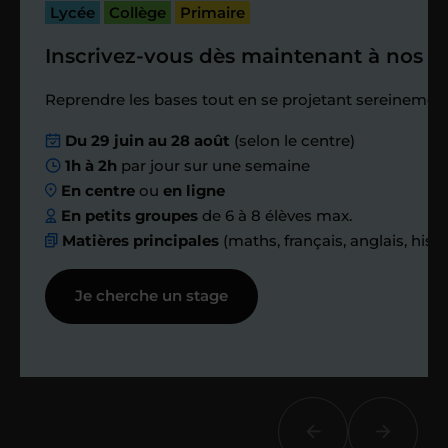
passé.
Lycée
Collège
Primaire
Inscrivez-vous dès maintenant à nos st
Étape 4
Reprendre les bases tout en se projetant sereinement
Nous planifions
Du 29 juin au 28 août
(selon le centre)
1h à 2h
par jour sur une semaine
ensemble des
En centre
ou
en ligne
échanges réguliers
En petits groupes
de 6 à 8 élèves max.
Matières principales
(maths, français, anglais, hist
Afin de suivre le travail et les progrès
Je cherche un stage
réalisés, votre enseignant et moi-
même vous proposons des points et
des bilans tout au long de votre
accompagnement.