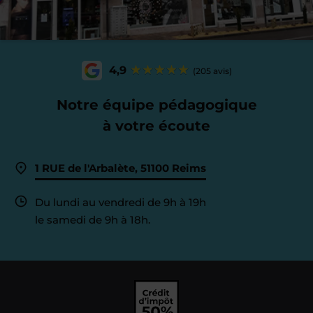
4,9
(205 avis)
Notre équipe pédagogique
à votre écoute
1 RUE de l'Arbalète, 51100 Reims
Du lundi au vendredi de 9h à 19h
le samedi de 9h à 18h.