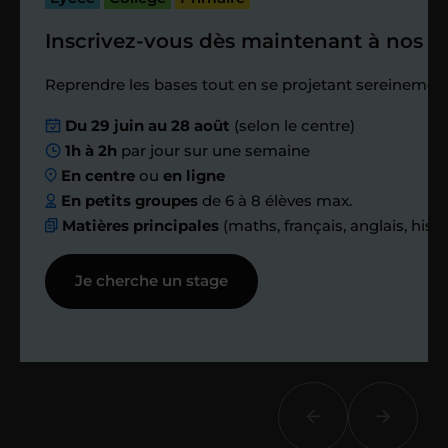
Inscrivez-vous dès maintenant à nos st
Étape 4
Reprendre les bases tout en se projetant sereinement
Nous planifions
Du 29 juin au 28 août
(selon le centre)
1h à 2h
par jour sur une semaine
ensemble des
En centre
ou
en ligne
échanges réguliers
En petits groupes
de 6 à 8 élèves max.
Matières principales
(maths, français, anglais, hist
Afin de suivre le travail et les progrès
Je cherche un stage
réalisés, votre enseignant et moi-
même vous proposons des points et
des bilans tout au long de votre
accompagnement.