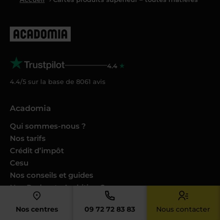
4.4
4.4/5 sur la base de
8061
avis
Acadomia
Qui sommes-nous ?
Nos tarifs
Crédit d’impôt
Cesu
Nos conseils et guides
Nos Podcasts Ambition Sup
Avis des familles
Nos centres
09 72 72 83 83
Nous contacter
Avis des enseignants