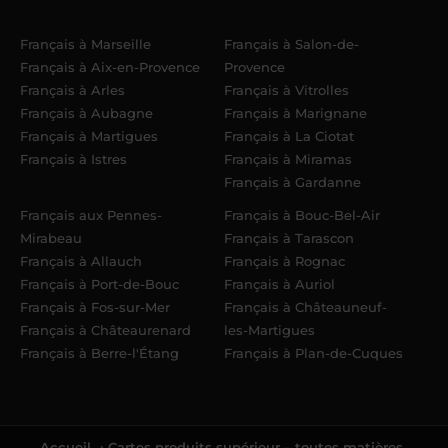
Français à Marseille
Français à Salon-de-
Français à Aix-en-Provence
Provence
Français à Arles
Français à Vitrolles
Français à Aubagne
Français à Marignane
Français à Martigues
Français à La Ciotat
Français à Istres
Français à Miramas
Français à Gardanne
Français aux Pennes-
Français à Bouc-Bel-Air
Mirabeau
Français à Tarascon
Français à Allauch
Français à Rognac
Français à Port-de-Bouc
Français à Auriol
Français à Fos-sur-Mer
Français à Châteauneuf-
Français à Châteaurenard
les-Martigues
Français à Berre-l'Étang
Français à Plan-de-Cuques
Accueil
› Cartes produits supérieur – toutes matières