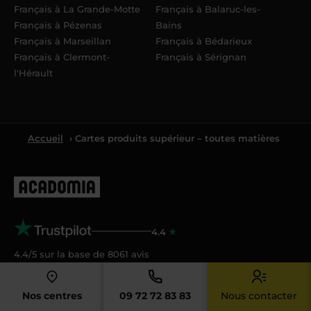
Français à La Grande-Motte
Français à Balaruc-les-
Français à Pézenas
Bains
Français à Marseillan
Français à Bédarieux
Français à Clermont-
Français à Sérignan
l'Hérault
Accueil
› Cartes produits supérieur – toutes matières
4.4
4.4/5 sur la base de
8061
avis
Acadomia
Nos centres
09 72 72 83 83
Nous contacter