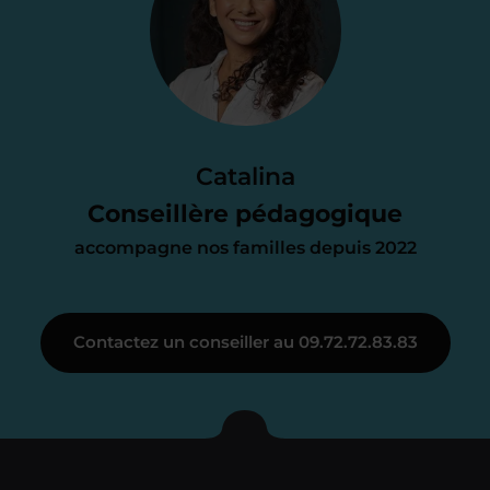
proposition
d’accompagnement
Le devis reçu vous convient ? C’est
parfait. À partir de maintenant nous
Catalina
nous occupons de tout.
Conseillère pédagogique
accompagne nos familles depuis 2022
Étape 3
Contactez un conseiller au 09.72.72.83.83
Je vous présente votre
enseignant sous 72
heures maximum