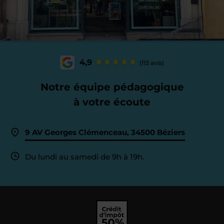
4,9
(113 avis)
Notre équipe pédagogique
à votre écoute
9 AV Georges Clémenceau, 34500 Béziers
Du lundi au samedi de 9h à 19h.