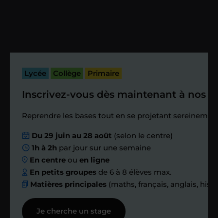
Vous fixez avec lui la date du premier
cours. Je vous recontacte à l’issue de
cette séance pour faire un premier
bilan et vérifier que tout s’est bien
passé.
Lycée
Collège
Primaire
Inscrivez-vous dès maintenant à nos st
Étape 4
Reprendre les bases tout en se projetant sereinement
Nous planifions
Du 29 juin au 28 août
(selon le centre)
1h à 2h
par jour sur une semaine
ensemble des
En centre
ou
en ligne
échanges réguliers
En petits groupes
de 6 à 8 élèves max.
Matières principales
(maths, français, anglais, hist
Afin de suivre le travail et les progrès
Je cherche un stage
réalisés, votre enseignant et moi-