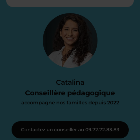
Étape 2
Je vous envoie une
proposition
d’accompagnement
Le devis reçu vous convient ? C’est
parfait. À partir de maintenant nous
Catalina
nous occupons de tout.
Conseillère pédagogique
accompagne nos familles depuis 2022
Étape 3
Contactez un conseiller au 09.72.72.83.83
Je vous présente votre