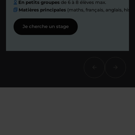
échanges réguliers
En petits groupes
de 6 à 8 élèves max.
Matières principales
(maths, français, anglais, hist
Afin de suivre le travail et les progrès
Je cherche un stage
réalisés, votre enseignant et moi-
même vous proposons des points et
des bilans tout au long de votre
accompagnement.