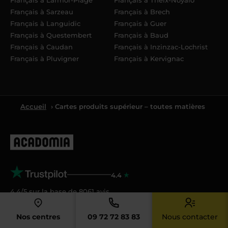
Français à Sarzeau
Français à Brech
Français à Languidic
Français à Guer
Français à Questembert
Français à Baud
Français à Caudan
Français à Inzinzac-Lochrist
Français à Pluvigner
Français à Kervignac
Accueil
› Cartes produits supérieur – toutes matières
4.4
4.4/5 sur la base de
8061
avis
Nos centres
09 72 72 83 83
Nous contacter
Acadomia