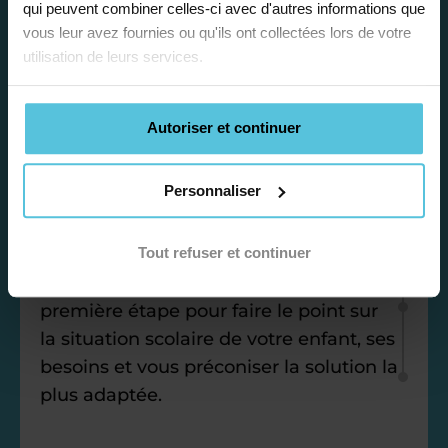
qui peuvent combiner celles-ci avec d'autres informations que
vous leur avez fournies ou qu'ils ont collectées lors de votre
utilisation de leurs services.
Étape 1
Autoriser et continuer
Je vous propose un
Personnaliser
bilan personnalisé
Tout refuser et continuer
Gratuite et sans engagement, une
première étape pour faire le point sur
la situation scolaire de votre enfant, ses
besoins et vous préconiser la solution la
plus adaptée.