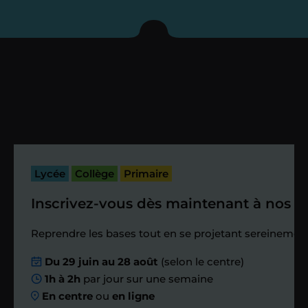
enseignant sous 72
heures maximum
Vous fixez avec lui la date du premier
cours. Je vous recontacte à l’issue de
cette séance pour faire un premier
bilan et vérifier que tout s’est bien
passé.
Lycée
Collège
Primaire
Inscrivez-vous dès maintenant à nos st
Étape 4
Reprendre les bases tout en se projetant sereinement
Nous planifions
Du 29 juin au 28 août
(selon le centre)
1h à 2h
par jour sur une semaine
ensemble des
En centre
ou
en ligne