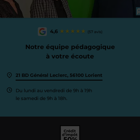
4,6
(57 avis)
Notre équipe pédagogique
à votre écoute
21 BD Général Leclerc, 56100 Lorient
Du lundi au vendredi de 9h à 19h
le samedi de 9h à 18h.