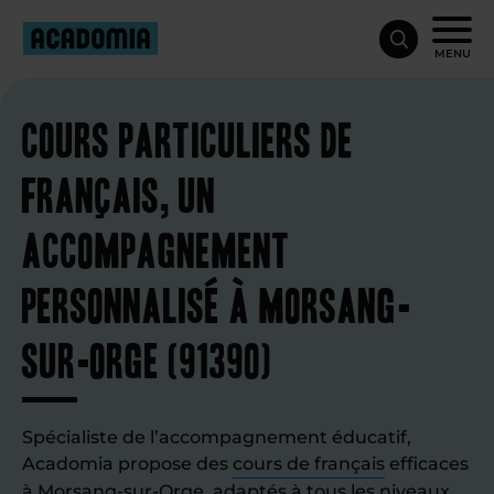
MENU
Cours particuliers de
français, un
accompagnement
personnalisé à Morsang-
sur-Orge (91390)
Spécialiste de l’accompagnement éducatif,
Acadomia propose des
cours de français
efficaces
à Morsang-sur-Orge, adaptés à tous les niveaux.