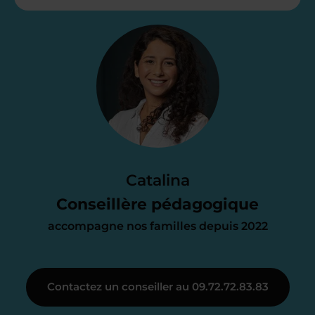
Étape 2
Je vous envoie une
proposition
d’accompagnement
Le devis reçu vous convient ? C’est
parfait. À partir de maintenant nous
Catalina
nous occupons de tout.
Conseillère pédagogique
accompagne nos familles depuis 2022
Étape 3
Contactez un conseiller au 09.72.72.83.83
Je vous présente votre