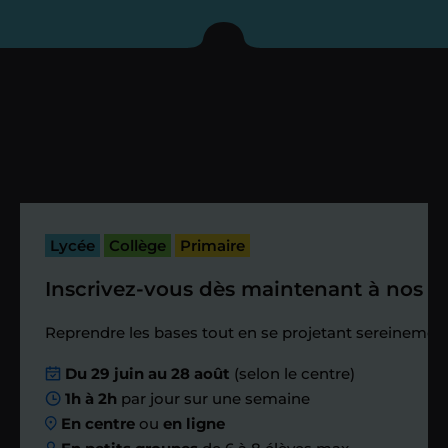
enseignant sous 72
heures maximum
Vous fixez avec lui la date du premier
cours. Je vous recontacte à l’issue de
cette séance pour faire un premier
bilan et vérifier que tout s’est bien
passé.
Lycée
Collège
Primaire
Inscrivez-vous dès maintenant à nos st
Étape 4
Reprendre les bases tout en se projetant sereinement
Nous planifions
Du 29 juin au 28 août
(selon le centre)
1h à 2h
par jour sur une semaine
ensemble des
En centre
ou
en ligne