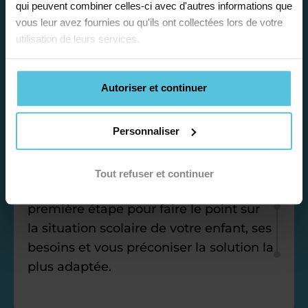
qui peuvent combiner celles-ci avec d'autres informations que
vous leur avez fournies ou qu'ils ont collectées lors de votre
utilisation de leurs services.
Étape 1
Autoriser et continuer
Je vous propose un
Personnaliser
bilan personnalisé
Tout refuser et continuer
Gratuite et sans engagement, une
première étape pour faire le point sur
la situation scolaire de votre enfant, ses
besoins et vous préconiser la solution la
plus adaptée.