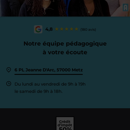
4,8
(180 avis)
Notre équipe pédagogique
à votre écoute
6 PL Jeanne D'Arc, 57000 Metz
Du lundi au vendredi de 9h à 19h
le samedi de 9h à 18h.