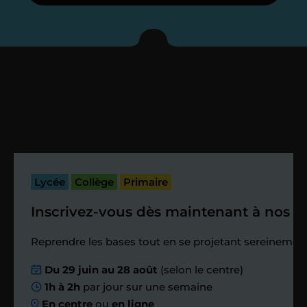
Je vous présente votre
enseignant sous 72
heures maximum
Vous fixez avec lui la date du premier
cours. Je vous recontacte à l’issue de
cette séance pour faire un premier
bilan et vérifier que tout s’est bien
passé.
Lycée
Collège
Primaire
Inscrivez-vous dès maintenant à nos st
Étape 4
Reprendre les bases tout en se projetant sereinement
Nous planifions
Du 29 juin au 28 août
(selon le centre)
1h à 2h
par jour sur une semaine
ensemble des
En centre
ou
en ligne