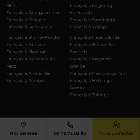
Metz
Français à Freyming-
Français à Sarreguemines
Merlebach
Français à Forbach
Français à Sarrebourg
Français à Saint-Avold
Français à Woippy
Français à Stiring-Wendel
Français à Hagondange
Français à Fameck
Français à Behren-lès-
Français à Florange
Forbach
Français à Maizières-lès-
Français à Moyeuvre-
Metz
Grande
Français à Amnéville
Français à Hombourg-Haut
Français à Rombas
Français à Hettange-
Grande
Français à Talange
Accueil
› Cartes produits supérieur – toutes matières
Nos centres
09 72 72 83 83
Nous contacter