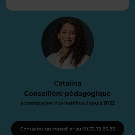
Étape 2
Je vous envoie une
proposition
d’accompagnement
Le devis reçu vous convient ? C’est
parfait. À partir de maintenant nous
Catalina
nous occupons de tout.
Conseillère pédagogique
accompagne nos familles depuis 2022
Étape 3
Contactez un conseiller au 09.72.72.83.83