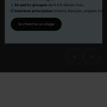
échanges réguliers
En petits groupes
de 6 à 8 élèves max.
Matières principales
(maths, français, anglais, hist
Afin de suivre le travail et les progrès
Je cherche un stage
réalisés, votre enseignant et moi-
même vous proposons des points et
des bilans tout au long de votre
accompagnement.