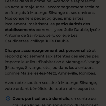
Leader dans le domaine,
Acadomia
représente
un acteur majeur de l’accompagnement scolaire
en français à Marange-Silvange et ses environs.
Nos conseillers pédagogiques, implantés
localement, maîtrisent les
particularités
des
établissements
comme : lycée Julie Daubié, lycée
Antoine de Saint-Exupéry, collège Les
Gaudinettes, collège Julie Daubié…
Chaque accompagnement est personnalisé
et
répond précisément aux attentes des élèves peu
importe leur lieu d’habitation à Marange-Silvange
(Marange, Silvange, etc.) ou dans les alentours
comme Maizières-lès-Metz, Amnéville, Rombas.
Avec notre
soutien scolaire à Marange-Silvange
,
votre enfant bénéficie de toute notre expertise :
Cours particuliers à domicile
, en centre ou
cours en ligne, selon son emploi du temps et