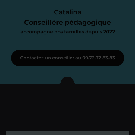
Le devis reçu vous convient ? C’est
parfait. À partir de maintenant nous
Catalina
nous occupons de tout.
Conseillère pédagogique
accompagne nos familles depuis 2022
Étape 3
Contactez un conseiller au 09.72.72.83.83
Je vous présente votre
enseignant sous 72
heures maximum
Vous fixez avec lui la date du premier
cours. Je vous recontacte à l’issue de
cette séance pour faire un premier
bilan et vérifier que tout s’est bien