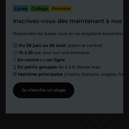
passé.
Lycée
Collège
Primaire
Inscrivez-vous dès maintenant à nos st
Étape 4
Reprendre les bases tout en se projetant sereinement
Nous planifions
Du 29 juin au 28 août
(selon le centre)
1h à 2h
par jour sur une semaine
ensemble des
En centre
ou
en ligne
échanges réguliers
En petits groupes
de 6 à 8 élèves max.
Matières principales
(maths, français, anglais, hist
Afin de suivre le travail et les progrès
Je cherche un stage
réalisés, votre enseignant et moi-
même vous proposons des points et
des bilans tout au long de votre
accompagnement.