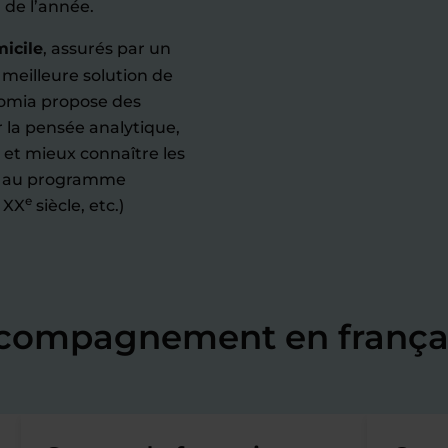
g de l’année.
micile
, assurés par un
meilleure solution de
domia propose des
 la pensée analytique,
, et mieux connaître les
tes au programme
e
u XX
siècle, etc.)
ccompagnement en françai