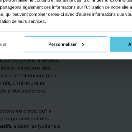
enforcer son
s partageons également des informations sur l'utilisation de notre sit
 la
yse, qui peuvent combiner celles-ci avec d'autres informations que vou
isation de leurs services.
ir au bac
nuer
Personnaliser
A
t élevé, en particulier
s
. Comprendre la langue
raires et les enjeux des
èves. C’est encore plus
tés, Littérature et
ntés à des exigences
tons en place, qu’ils
re s’appuient sur des
ssifs
, aidant les lycéens à