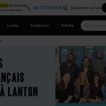
domia
en France
09 72 72 83 83
Acadomia recrute
che de chez vous
Lycée
Supérieur
Adulte
n
s
ançais
 à Lanton