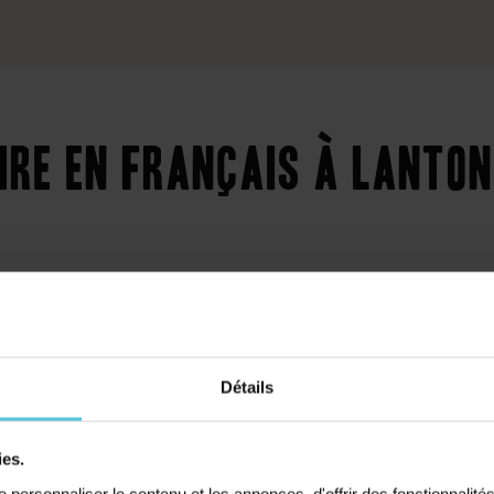
ire en français à Lanton
Détails
Collège
Primaire
ies.
personnaliser le contenu et les annonces, d'offrir des fonctionnalité