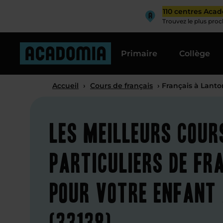
110 centres Aca
Trouvez le plus pro
Primaire
Collège
Accueil
›
Cours de français
› Français à Lanto
Les meilleurs cour
particuliers de fr
pour votre enfant
(33138)