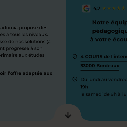
4,7
Notre équi
cadomia propose des
pédagogiq
és à tous les niveaux.
à votre éco
esse de nos solutions (à
ant progresse à son
primaire aux études
4 COURS de l'inten
33000 Bordeaux
r l’offre adaptée aux
Du lundi au vendred
19h
le samedi de 9h à 18