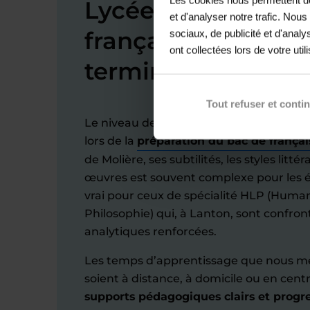
Lycée à Lanton : r
et d'analyser notre trafic. Nou
de
français de la 2
à
sociaux, de publicité et d'anal
ont collectées lors de votre util
terminale, et réuss
Tout refuser et conti
Le niveau de français attendu au lycée es
lors de la
préparation du bac de françai
de Molière, ses subtilités, les styles litté
œuvres est souvent complexe pour les él
vrai pour ceux de spécialité HLP (Humani
Philosophie) qui, à Lanton, sont confro
analytiques renforcées.
Les temps d’apprentissage que nous met
soient à distance, à domicile ou en cent
supports pédagogiques clairs et progre