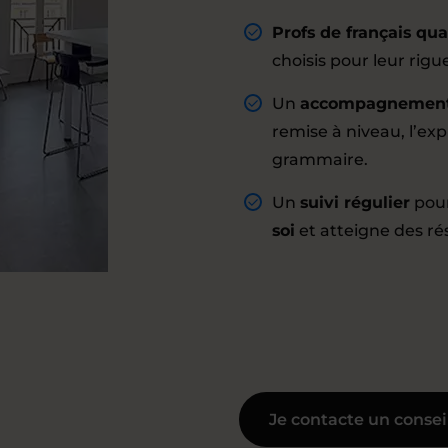
Profs de français qual
choisis pour leur rig
Un
accompagnement 
remise à niveau, l’exp
grammaire.
Un
suivi régulier
pour
soi
et atteigne des rés
Je contacte un consei