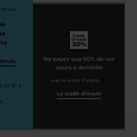
(125 avis)
pe
ue
ute
Ne payez que 50% de vos
dance,
cours à domicile
avec le crédit d’impôt
?
i de 9h à
Le crédit d'impôt
h.