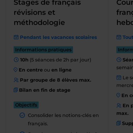
Stages de français
Cour
révisions et
fran
méthodologie
heb
Pendant les vacances scolaires
Tout
Informations pratiques
Infor
10h
(5 séances de 2h par jour)
Séan
semai
En centre
ou
en ligne
Le so
Par groupe de 8 élèves max.
mercre
Bilan en fin de stage
En c
Objectifs
En p
max.
Consolider les notions-clés en
Supp
français.