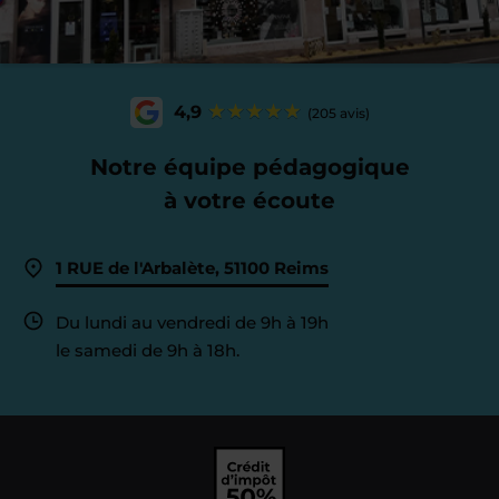
4,9
(205 avis)
Notre équipe pédagogique
à votre écoute
1 RUE de l'Arbalète, 51100 Reims
Du lundi au vendredi de 9h à 19h
le samedi de 9h à 18h.