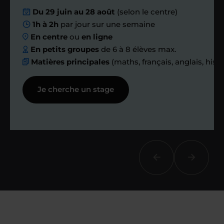
Nous planifions
Du 29 juin au 28 août
(selon le centre)
1h à 2h
par jour sur une semaine
ensemble des
En centre
ou
en ligne
échanges réguliers
En petits groupes
de 6 à 8 élèves max.
Matières principales
(maths, français, anglais, hist
Afin de suivre le travail et les progrès
Je cherche un stage
réalisés, votre enseignant et moi-
même vous proposons des points et
des bilans tout au long de votre
accompagnement.