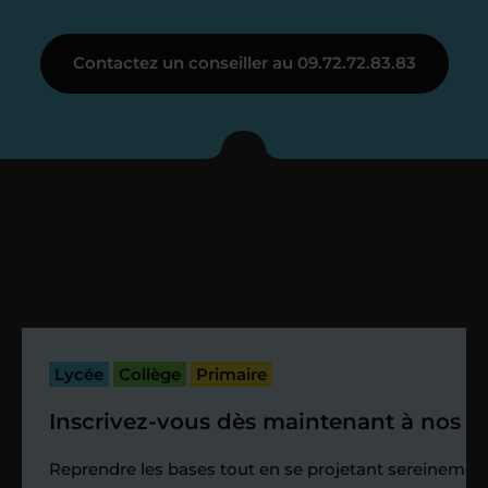
Étape 3
Contactez un conseiller au 09.72.72.83.83
Je vous présente votre
enseignant sous 72
heures maximum
Vous fixez avec lui la date du premier
cours. Je vous recontacte à l’issue de
cette séance pour faire un premier
bilan et vérifier que tout s’est bien
passé.
Lycée
Collège
Primaire
Inscrivez-vous dès maintenant à nos st
Étape 4
Reprendre les bases tout en se projetant sereinement