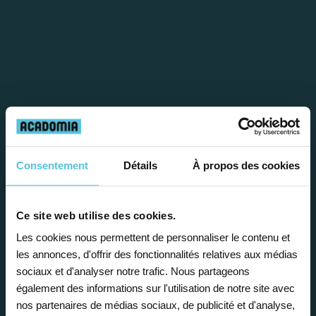
Étape 1
Consentement
Détails
À propos des cookies
Je vous propose un
bilan personnalisé
Ce site web utilise des cookies.
Les cookies nous permettent de personnaliser le contenu et
les annonces, d'offrir des fonctionnalités relatives aux médias
Gratuite et sans engagement, une
sociaux et d'analyser notre trafic. Nous partageons
première étape pour faire le point sur
également des informations sur l'utilisation de notre site avec
la situation scolaire de votre enfant, ses
nos partenaires de médias sociaux, de publicité et d'analyse,