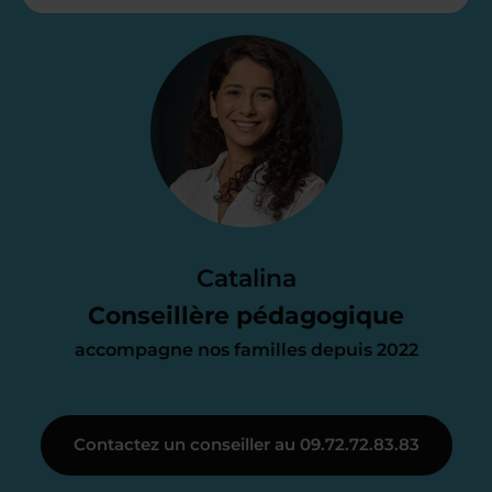
Étape 2
Je vous envoie une
proposition
d’accompagnement
Le devis reçu vous convient ? C’est
parfait. À partir de maintenant nous
Catalina
nous occupons de tout.
Conseillère pédagogique
accompagne nos familles depuis 2022
Étape 3
Contactez un conseiller au 09.72.72.83.83
Je vous présente votre