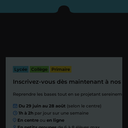
enseignant sous 72
heures maximum
Vous fixez avec lui la date du premier
cours. Je vous recontacte à l’issue de
cette séance pour faire un premier
bilan et vérifier que tout s’est bien
passé.
Lycée
Collège
Primaire
Inscrivez-vous dès maintenant à nos st
Étape 4
Reprendre les bases tout en se projetant sereinement
Nous planifions
Du 29 juin au 28 août
(selon le centre)
1h à 2h
par jour sur une semaine
ensemble des
En centre
ou
en ligne
échanges réguliers
En petits groupes
de 6 à 8 élèves max.