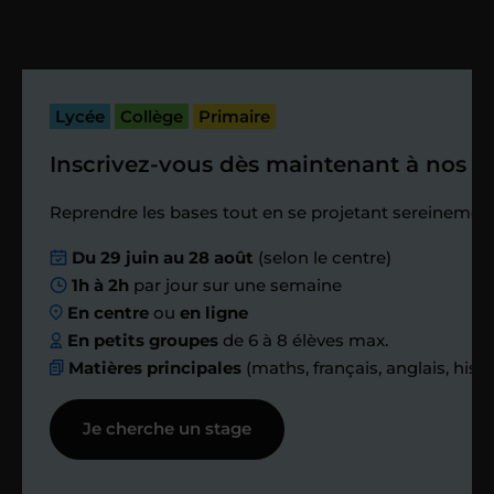
cours. Je vous recontacte à l’issue de
cette séance pour faire un premier
bilan et vérifier que tout s’est bien
passé.
Lycée
Collège
Primaire
Inscrivez-vous dès maintenant à nos st
Étape 4
Reprendre les bases tout en se projetant sereinement
Nous planifions
Du 29 juin au 28 août
(selon le centre)
1h à 2h
par jour sur une semaine
ensemble des
En centre
ou
en ligne
échanges réguliers
En petits groupes
de 6 à 8 élèves max.
Matières principales
(maths, français, anglais, hist
Afin de suivre le travail et les progrès
Je cherche un stage
réalisés, votre enseignant et moi-
même vous proposons des points et