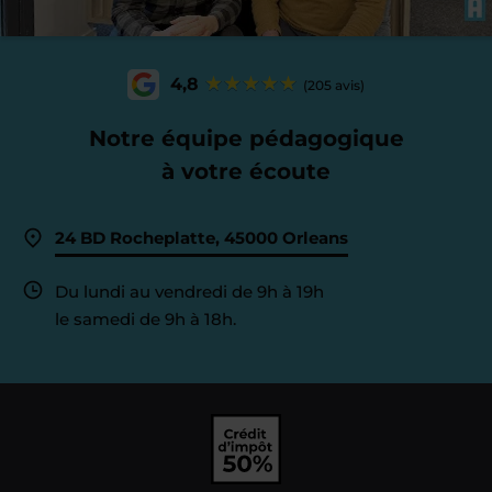
4,8
(205 avis)
Notre équipe pédagogique
à votre écoute
24 BD Rocheplatte, 45000 Orleans
Du lundi au vendredi de 9h à 19h
le samedi de 9h à 18h.