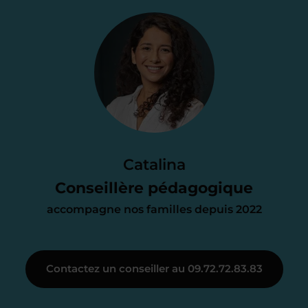
Je vous envoie une
proposition
d’accompagnement
Le devis reçu vous convient ? C’est
parfait. À partir de maintenant nous
Catalina
nous occupons de tout.
Conseillère pédagogique
accompagne nos familles depuis 2022
Étape 3
Contactez un conseiller au 09.72.72.83.83
Je vous présente votre