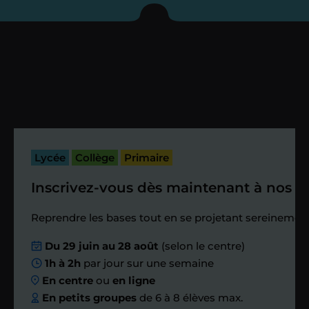
enseignant sous 72
heures maximum
Vous fixez avec lui la date du premier
cours. Je vous recontacte à l’issue de
cette séance pour faire un premier
bilan et vérifier que tout s’est bien
passé.
Lycée
Collège
Primaire
Inscrivez-vous dès maintenant à nos st
Étape 4
Reprendre les bases tout en se projetant sereinement
Nous planifions
Du 29 juin au 28 août
(selon le centre)
1h à 2h
par jour sur une semaine
ensemble des
En centre
ou
en ligne
échanges réguliers
En petits groupes
de 6 à 8 élèves max.