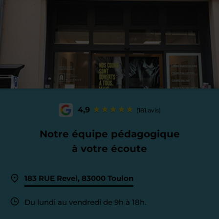
4,9
(181 avis)
Notre équipe pédagogique
à votre écoute
183 RUE Revel, 83000 Toulon
Du lundi au vendredi de 9h à 18h.