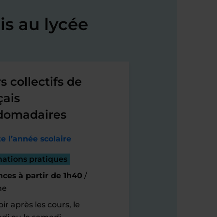
s au lycée
s collectifs de
çais
domadaires
e l’année scolaire
mations pratiques
ces à partir de 1h40
/
ne
ir après les cours, le