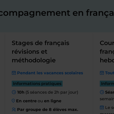
ccompagnement en françai
Stages de français
Cour
révisions et
fran
méthodologie
heb
Pendant les vacances scolaires
Tout
Informations pratiques
Infor
10h
(5 séances de 2h par jour)
Séan
semai
En centre
ou
en ligne
Le so
Par groupe de 8 élèves max.