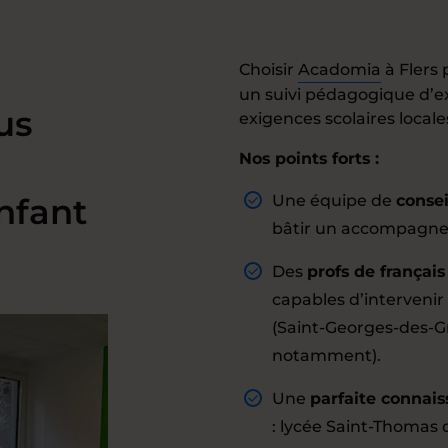
Choisir
Acadomia
à Flers 
un suivi pédagogique d’e
us
exigences scolaires locale
Nos points forts :
nfant
Une équipe de
conse
bâtir un accompagne
Des
profs de françai
capables d’intervenir
(Saint-Georges-des-Gr
notamment).
Une
parfaite connais
: lycée Saint-Thomas 