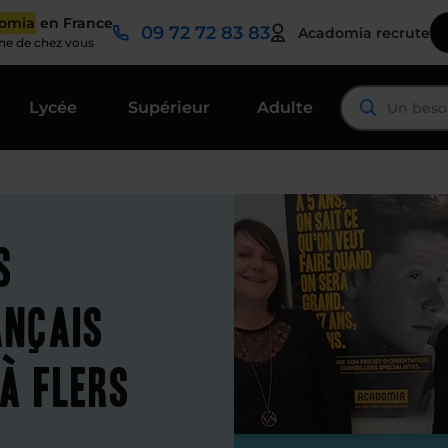
domia
en France
09 72 72 83 83
Acadomia recrute
che de chez vous
Lycée
Supérieur
Adulte
s
ançais
à Flers