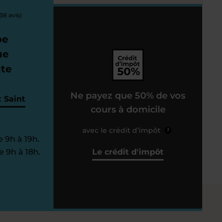
38 avis)
pe
ue
ute
Ne payez que 50% de vos
 Saint
cours à domicile
avec le crédit d’impôt
?
 9h à 19h.
 9h à 18h.
Le crédit d'impôt