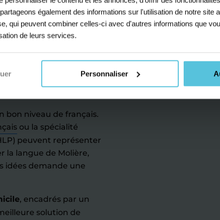
s partageons également des informations sur l'utilisation de notre sit
yse, qui peuvent combiner celles-ci avec d'autres informations que vou
forcer son
isation de leurs services.
 la
ir au bac
nuer
Personnaliser
A
un bon niveau de français.
nçais
ou la spécialité
(HLP) peuvent représenter
er la langue de Molière,
ses idées demande une
icile
, encadrés par un
eilleure solution de