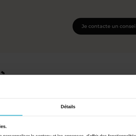
Je contacte un consei
 à Flers pour tous les n
Détails
Collège
Primaire
ies.
personnaliser le contenu et les annonces, d'offrir des fonctionnalité