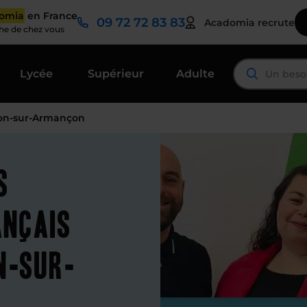
domia
en France
09 72 72 83 83
Acadomia recrute
che de chez vous
Lycée
Supérieur
Adulte
non-sur-Armançon
s
ançais
n-sur-