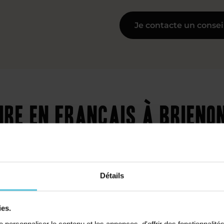
Je contacte un consei
aire en français à Brie
ux
Détails
ies.
Collège
Primaire
personnaliser le contenu et les annonces, d'offrir des fonctionnalité