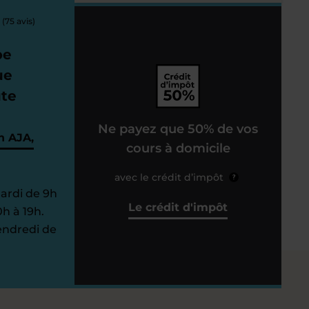
(75 avis)
pe
ue
ute
Ne payez que 50% de vos
n AJA,
cours à domicile
avec le crédit d’impôt
?
Mardi de 9h
Le crédit d'impôt
0h à 19h.
endredi de