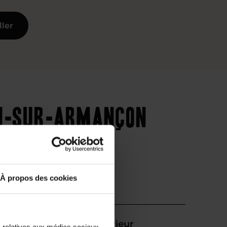
ller
non-sur-Armançon
À propos des cookies
Supérieur
s relatives aux médias sociaux