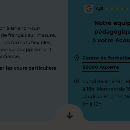
4,8
Notre équi
on à Brienon-sur-
pédagogiq
 de français
sur mesure,
à votre éco
 nos formats flexibles,
upérieures apprennent
onfiance.
Centre de formatio
89000 Auxerre
 les cours particuliers
Lundi de 9h à 19h. 
à 18h. Mercredi de 1
Jeudi de 9h à 17h. V
9h à 16h.