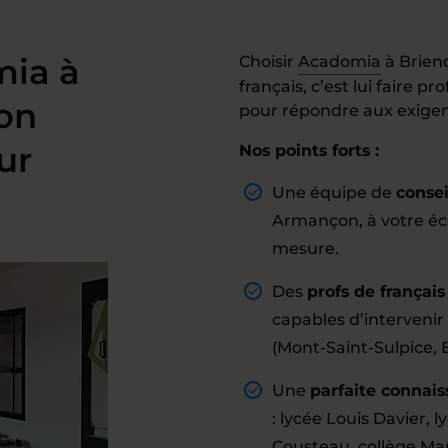
mia à
Choisir
Acadomia
à Brien
français, c’est lui faire 
on
pour répondre aux exigenc
ur
Nos points forts :
Une équipe de
conse
Armançon, à votre é
mesure.
Des
profs de françai
capables d’intervenir
(Mont-Saint-Sulpice,
Une
parfaite connais
: lycée Louis Davier, 
Cousteau, collège Ma