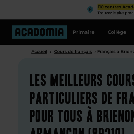
110 centres Aca
Trouvez le plus pro
Primaire
Collège
Accueil
›
Cours de français
› Français à Brie
Les meilleurs cour
particuliers de fr
pour tous à Brieno
Armançon (89210)