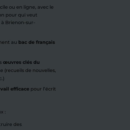
ile ou en ligne, avec le
on pour qui veut
à Brienon-sur-
ement au
bac de français
es
œuvres clés du
e (recueils de nouvelles,
c.)
ail efficace
pour l’écrit
x :
ruire des