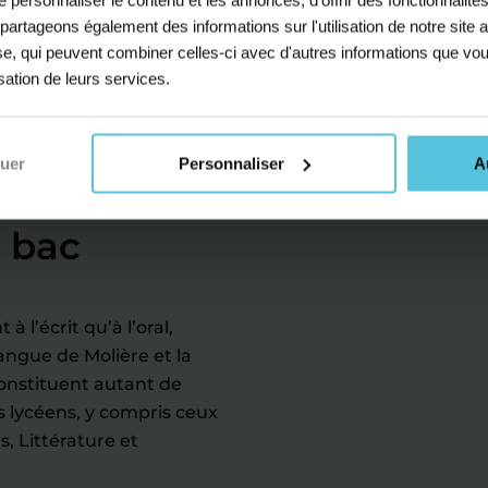
s partageons également des informations sur l'utilisation de notre sit
yse, qui peuvent combiner celles-ci avec d'autres informations que vou
isation de leurs services.
à Brienon-
ogresser
nuer
Personnaliser
A
de
a 2
à la
u bac
 l’écrit qu’à l’oral,
angue de Molière et la
nstituent autant de
es lycéens, y compris ceux
, Littérature et