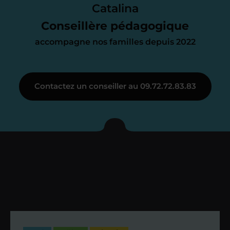
parfait. À partir de maintenant nous
Catalina
nous occupons de tout.
Conseillère pédagogique
accompagne nos familles depuis 2022
Étape 3
Contactez un conseiller au 09.72.72.83.83
Je vous présente votre
enseignant sous 72
heures maximum
Vous fixez avec lui la date du premier
cours. Je vous recontacte à l’issue de
cette séance pour faire un premier
bilan et vérifier que tout s’est bien