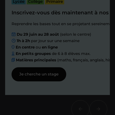
passé.
Lycée
Collège
Primaire
Inscrivez-vous dès maintenant à nos st
Étape 4
Reprendre les bases tout en se projetant sereinement
Nous planifions
Du 29 juin au 28 août
(selon le centre)
1h à 2h
par jour sur une semaine
ensemble des
En centre
ou
en ligne
échanges réguliers
En petits groupes
de 6 à 8 élèves max.
Matières principales
(maths, français, anglais, hist
Afin de suivre le travail et les progrès
Je cherche un stage
réalisés, votre enseignant et moi-
même vous proposons des points et
des bilans tout au long de votre
accompagnement.