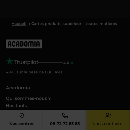
Accueil
› Cartes produits supérieur – toutes matières
4.4
4.4/5 sur la base de
8061
avis
Acadomia
Qui sommes-nous ?
Nos tarifs
Crédit d’impôt
Cesu
Nos centres
09 72 72 83 83
Nous contacter
Nos conseils et guides